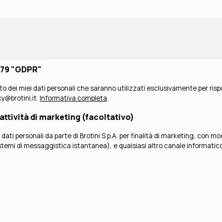
/679 "GDPR"
to dei miei dati personali che saranno utilizzati esclusivamente per risp
acy@brotini.it.
Informativa completa
.
attività di marketing (facoltativo)
lità di marketing, con modalità elettroniche e/o cartacee, e, in particolare, a mezzo posta
emi di messaggistica istantanea), e qualsiasi altro canale informatico (