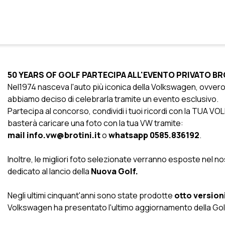
50 YEARS OF GOLF PARTECIPA ALL'EVENTO PRIVATO BR
Nel1974 nasceva l'auto più iconica della Volkswagen, ovvero
abbiamo deciso di celebrarla tramite un evento esclusivo.
Partecipa al concorso, condividi i tuoi ricordi
con la TUA VOLK
basterà caricare una foto con la tua VW tramite:
mail
info.vw@brotini.it
o
whatsapp 0585.836192
.
Inoltre, le migliori foto selezionate verranno esposte ne
dedicato al lancio della
Nuova Golf.
Negli ultimi cinquant'anni sono state prodotte
otto versioni
Volkswagen ha presentato l'ultimo aggiornamento della Golf 