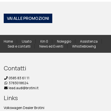
VAI ALLE PROMOZIONI
Home
Usato
Km 0
Noleggio
Assistenza
Sedi e contatti
News ed Eventi
Whistleblowing
Contatti
0585 83 61 11
3783018624
lead.audi@brotini.it
Links
Volkswagen Dealer Brotini