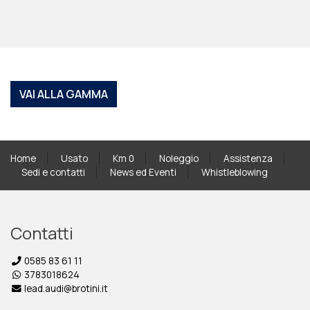
VAI ALLA GAMMA
Home
Usato
Km 0
Noleggio
Assistenza
Sedi e contatti
News ed Eventi
Whistleblowing
Contatti
0585 83 61 11
3783018624
lead.audi@brotini.it