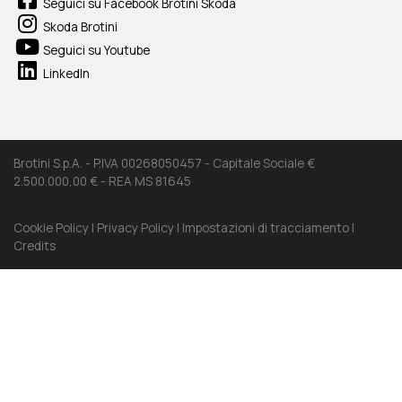
Seguici su Facebook Brotini Skoda
Skoda Brotini
Seguici su Youtube
LinkedIn
Brotini S.p.A. - P.IVA 00268050457 - Capitale Sociale €
2.500.000,00 € - REA MS 81645
Cookie Policy |
Privacy Policy |
Impostazioni di tracciamento |
Credits