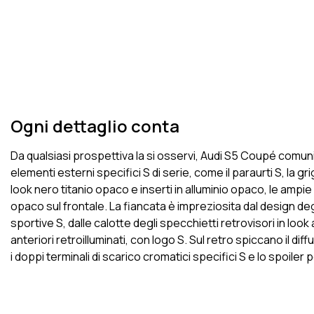
Ogni dettaglio conta
Da qualsiasi prospettiva la si osservi, Audi S5 Coupé comuni
elementi esterni specifici S di serie, come il paraurti S, la gr
look nero titanio opaco e inserti in alluminio opaco, le ampie
opaco sul frontale. La fiancata è impreziosita dal design deg
sportive S, dalle calotte degli specchietti retrovisori in look 
anteriori retroilluminati, con logo S. Sul retro spiccano il dif
i doppi terminali di scarico cromatici specifici S e lo spoiler 