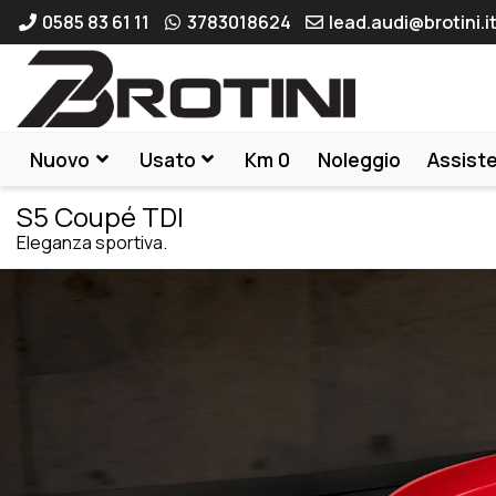
0585 83 61 11
3783018624
lead.audi@brotini.i
Nuovo
Usato
Km 0
Noleggio
Assist
S5 Coupé TDI
Eleganza sportiva.