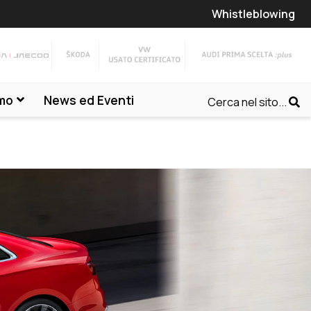
Whistleblowing
amo
News ed Eventi
Cerca nel sito...
VEDI TUTTA LA GAMMA