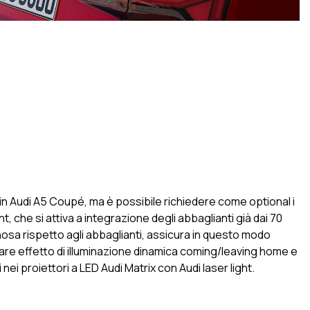
 in Audi A5 Coupé, ma è possibile richiedere come optional i
ht, che si attiva a integrazione degli abbaglianti già dai 70
nosa rispetto agli abbaglianti, assicura in questo modo
colare effetto di illuminazione dinamica coming/leaving home e
i nei proiettori a LED Audi Matrix con Audi laser light.