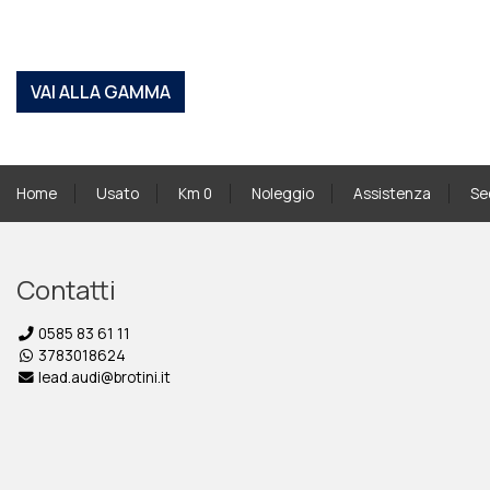
VAI ALLA GAMMA
Home
Usato
Km 0
Noleggio
Assistenza
Se
Contatti
0585 83 61 11
3783018624
lead.audi@brotini.it