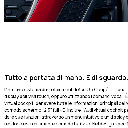
Tutto a portata di mano. E di sguardo
L’intuitivo sistema di infotainment di Audi S5 Coupé TDI può
display dell’MMI touch, oppure utilizzando i comandi vocali. È
virtual cockpit, per avere tutte le informazioni principali de
comodo schermo 12,3’’ full HD. Inoltre, l’Audi virtual cockp
delle sue funzioni attraverso un menu intuitivo e un display
rendono estremamente comodo l’utilizzo. Nel design specifico