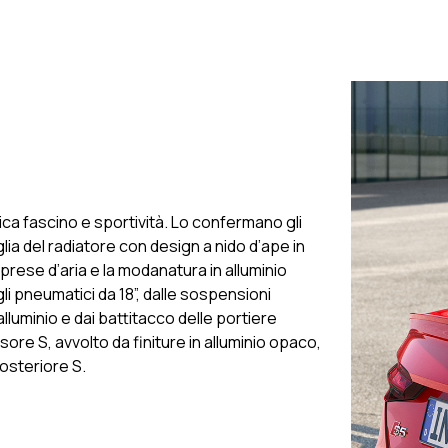
ca fascino e sportività. Lo confermano gli
iglia del radiatore con design a nido d’ape in
 prese d’aria e la modanatura in alluminio
li pneumatici da 18”, dalle sospensioni
alluminio e dai battitacco delle portiere
fusore S, avvolto da finiture in alluminio opaco,
posteriore S.