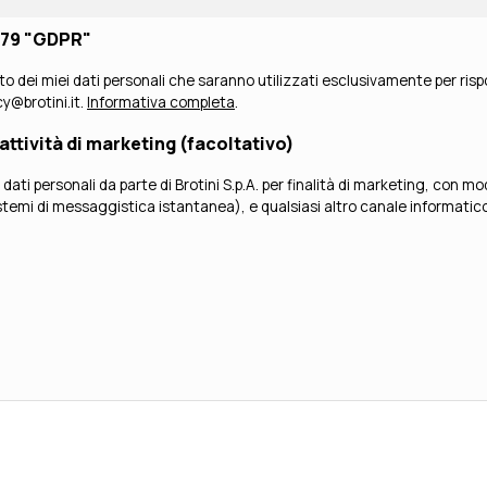
/679 "GDPR"
to dei miei dati personali che saranno utilizzati esclusivamente per risp
acy@brotini.it.
Informativa completa
.
attività di marketing (facoltativo)
lità di marketing, con modalità elettroniche e/o cartacee, e, in particolare, a mezzo posta
emi di messaggistica istantanea), e qualsiasi altro canale informatico (