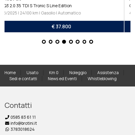
Q3 Sportback 35 TDI S tronic Business Plus
4/2023 | 46900 km | Gasolio | Automatico
€ 33.000
Home
Usato
Km 0
Noleggio
Assistenza
Sedi e contatti
News ed Eventi
Whistleblowing
Contatti
0585 83 61 11
info@brotini.it
3783018624