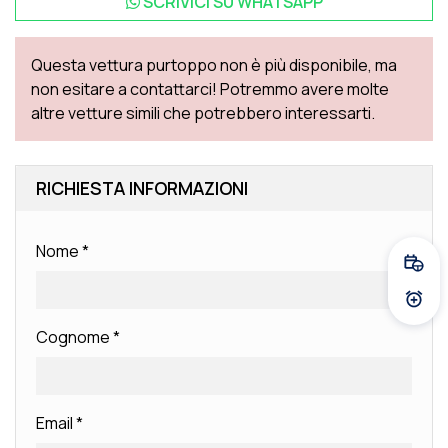
SCRIVICI SU
WHATSAPP
Questa vettura purtoppo non è più disponibile, ma
non esitare a contattarci! Potremmo avere molte
altre vetture simili che potrebbero interessarti.
RICHIESTA INFORMAZIONI
Nome
*
Fissa
Atti
Cognome
*
Email
*