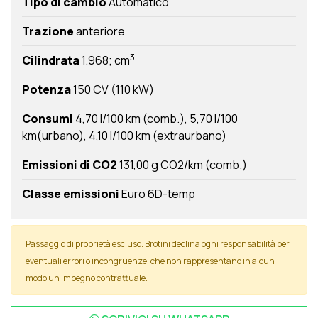
Tipo di cambio
Automatico
Trazione
anteriore
3
Cilindrata
1.968; cm
Potenza
150 CV (110 kW)
Consumi
4,70 l/100 km (comb.)
5,70 l/100
km(urbano)
4,10 l/100 km (extraurbano)
Emissioni di CO2
131,00 g CO2/km (comb.)
Classe emissioni
Euro 6D-temp
Passaggio di proprietà escluso. Brotini declina ogni responsabilità per
eventuali errori o incongruenze, che non rappresentano in alcun
modo un impegno contrattuale.