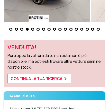
VENDUTA!
Purtroppo la vettura da te richiesta non è più
disponibile, ma potresti trovare altre vetture simili nel
nostro stock.
CONTINUA LA TUA RICERCA
Analisi auto
Skoda
Karoq
2.0 TDI SCR DSG SportLine