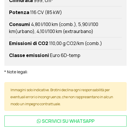
Cilindrata
999; cm
Potenza
116 CV (85 kW)
Consumi
4,80 l/100 km (comb.)
5,90 l/100
km(urbano)
4,10 l/100 km (extraurbano)
Emissioni di CO2
110,00 g CO2/km (comb.)
Classe emissioni
Euro 6D-temp
* Note legali:
Immagini solo indicative. Brotini declina ogni responsabilità per
eventuali errori o incongruenze, che non rappresentano in alcun
modo un impegno contrattuale.
SCRIVICI SU
WHATSAPP