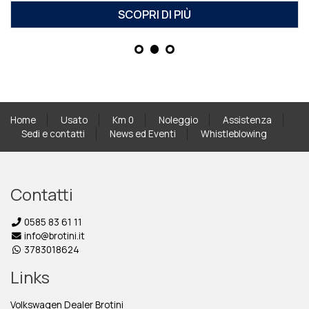
SCOPRI DI PIÙ
Home
Usato
Km 0
Noleggio
Assistenza
Sedi e contatti
News ed Eventi
Whistleblowing
Contatti
0585 83 61 11
info@brotini.it
3783018624
Links
Volkswagen Dealer Brotini