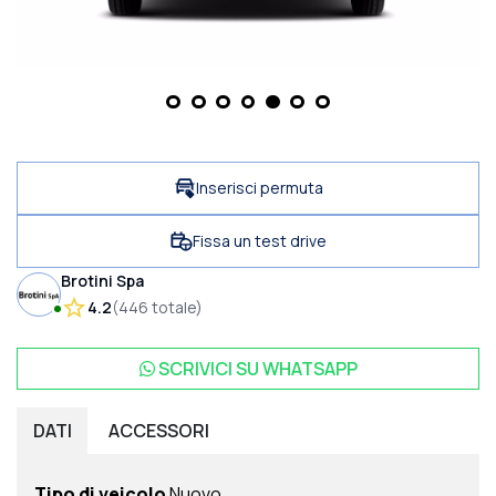
Inserisci permuta
Fissa un test drive
Brotini Spa
4.2
(
446
totale
)
SCRIVICI SU
WHATSAPP
DATI
ACCESSORI
Tipo di veicolo
Nuovo