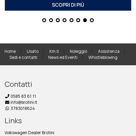
SCOPRI DI PIÙ
Home
Usato
Km 0
Noleggio
Assistenza
Sedi e contatti
News ed Eventi
Whistleblowing
Contatti
0585 83 61 11
info@brotini.it
3783018624
Links
Volkswagen Dealer Brotini