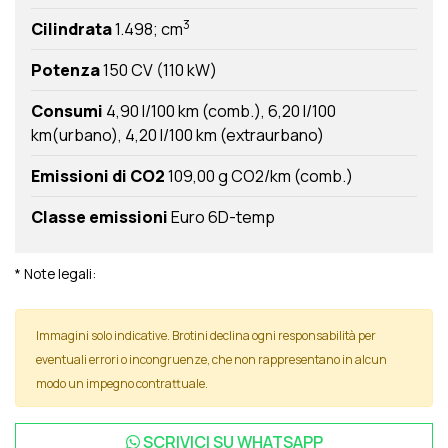
3
Cilindrata
1.498; cm
Potenza
150 CV (110 kW)
Consumi
4,90 l/100 km (comb.)
6,20 l/100
km(urbano)
4,20 l/100 km (extraurbano)
Emissioni di CO2
109,00 g CO2/km (comb.)
Classe emissioni
Euro 6D-temp
* Note legali:
Immagini solo indicative. Brotini declina ogni responsabilità per
eventuali errori o incongruenze, che non rappresentano in alcun
modo un impegno contrattuale.
SCRIVICI SU
WHATSAPP