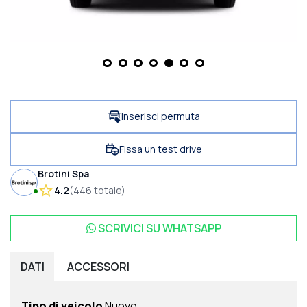
Inserisci permuta
Fissa un test drive
Brotini Spa
4.2
(
446
totale
)
SCRIVICI SU
WHATSAPP
DATI
ACCESSORI
Tipo di veicolo
Nuovo