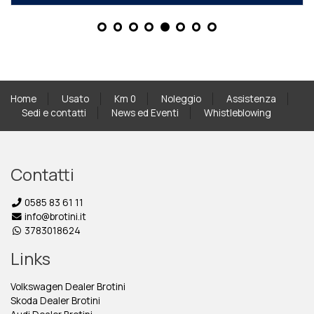
Home
Usato
Km 0
Noleggio
Assistenza
Sedi e contatti
News ed Eventi
Whistleblowing
Contatti
0585 83 61 11
info@brotini.it
3783018624
Links
Volkswagen Dealer Brotini
Skoda Dealer Brotini