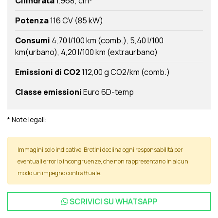
Cilindrata
1.968; cm
Potenza
116 CV (85 kW)
Consumi
4,70 l/100 km (comb.)
5,40 l/100
km(urbano)
4,20 l/100 km (extraurbano)
Emissioni di CO2
112,00 g CO2/km (comb.)
Classe emissioni
Euro 6D-temp
* Note legali:
Immagini solo indicative. Brotini declina ogni responsabilità per
eventuali errori o incongruenze, che non rappresentano in alcun
modo un impegno contrattuale.
SCRIVICI SU
WHATSAPP