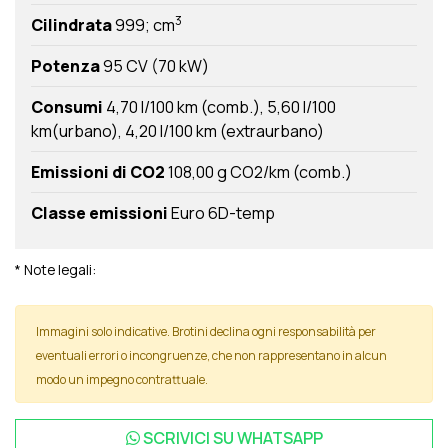
3
Cilindrata
999; cm
Potenza
95 CV (70 kW)
Consumi
4,70 l/100 km (comb.)
5,60 l/100
km(urbano)
4,20 l/100 km (extraurbano)
Emissioni di CO2
108,00 g CO2/km (comb.)
Classe emissioni
Euro 6D-temp
* Note legali:
Immagini solo indicative. Brotini declina ogni responsabilità per
eventuali errori o incongruenze, che non rappresentano in alcun
modo un impegno contrattuale.
SCRIVICI SU
WHATSAPP