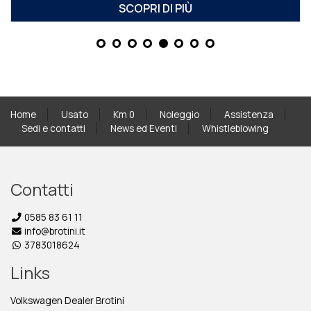
SCOPRI DI PIÙ
Home
Usato
Km 0
Noleggio
Assistenza
Sedi e contatti
News ed Eventi
Whistleblowing
Contatti
0585 83 61 11
info@brotini.it
3783018624
Links
Volkswagen Dealer Brotini