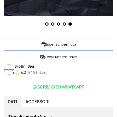
Inserisci permuta
Fissa un test drive
Brotini Spa
4.2
(
446
totale
)
SCRIVICI SU
WHATSAPP
DATI
ACCESSORI
Tipo di veicolo
Nuovo