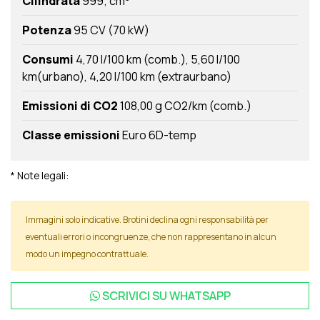
Cilindrata
999; cm
Potenza
95 CV (70 kW)
Consumi
4,70 l/100 km (comb.)
5,60 l/100
km(urbano)
4,20 l/100 km (extraurbano)
Emissioni di CO2
108,00 g CO2/km (comb.)
Classe emissioni
Euro 6D-temp
* Note legali:
Immagini solo indicative. Brotini declina ogni responsabilità per
eventuali errori o incongruenze, che non rappresentano in alcun
modo un impegno contrattuale.
SCRIVICI SU
WHATSAPP