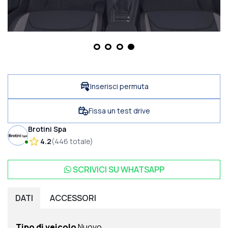
Inserisci permuta
Fissa un test drive
Brotini Spa
4.2
(
446
totale
)
SCRIVICI SU
WHATSAPP
DATI
ACCESSORI
Tipo di veicolo
Nuovo