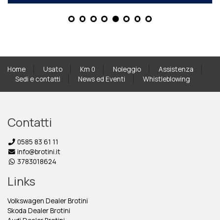
Home
Usato
Km 0
Noleggio
Assistenza
Sedi e contatti
News ed Eventi
Whistleblowing
Contatti
0585 83 61 11
info@brotini.it
3783018624
Links
Volkswagen Dealer Brotini
Skoda Dealer Brotini