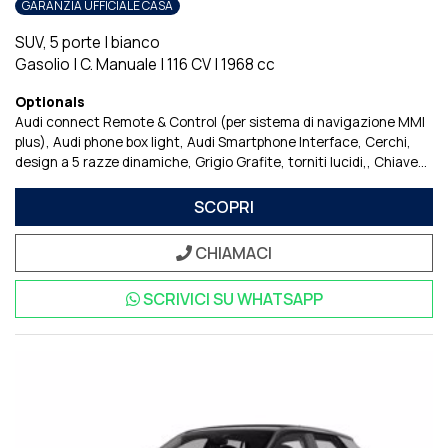
GARANZIA UFFICIALE CASA
SUV, 5 porte
|
bianco
Gasolio
|
C. Manuale
|
116 CV
|
1968 cc
Optionals
Audi connect Remote & Control (per sistema di navigazione MMI
plus)
Audi phone box light
Audi Smartphone Interface
Cerchi,
design a 5 razze dinamiche, Grigio Grafite, torniti lucidi,
Chiave
comfort, senza SAFELOCK
Cofano del bagagliaio ad apertura e
chiusura elettriche
Fari Matrix LED e fanali di coda a LED
SCOPRI
Impianto di regolazione della velocitU
Interni con sedili sportivi in
tessuto Nero
Pacchetto Assistenza parcheggio
Pacchetto
CHIAMACI
Comfort plus
Pacchetto Equipaggiamenti Italia
Predisposizione
per sistema di navigazione
Sideblade in Grigio Manhattan
SCRIVICI SU
WHATSAPP
Metallizzato
Sistema di Navigazione e Infotainment Audi
Connect
Volante in pelle con profilo sportivo, 3 razze, appiattito
nella parte