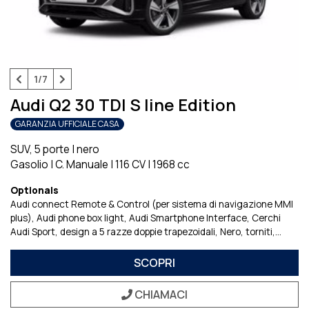
1/7
Audi Q2 30 TDI S line Edition
GARANZIA UFFICIALE CASA
SUV, 5 porte
|
nero
Gasolio
|
C. Manuale
|
116 CV
|
1968 cc
Optionals
Audi connect Remote & Control (per sistema di navigazione MMI
plus)
Audi phone box light
Audi Smartphone Interface
Cerchi
Audi Sport, design a 5 razze doppie trapezoidali, Nero, torniti
Chiave comfort, senza SAFELOCK
Estensione Della Garanzia 2
Anni Max. 80.000 Km
Fari Matrix LED e fanali di coda a LED
SCOPRI
Impianto di regolazione della velocitU
Pacchetto Assistenza
parcheggio
Pacchetto Equipaggiamenti Italia
Pacchetto
CHIAMACI
Estetico Nero plus
Pacchetto Luci Ambiente
Pacchetto Service 1