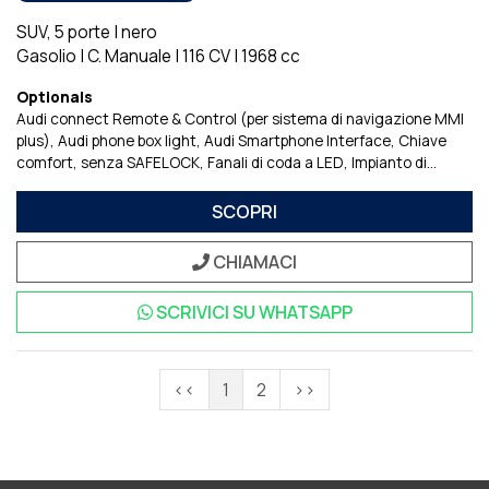
SUV, 5 porte
|
nero
Gasolio
|
C. Manuale
|
116 CV
|
1968 cc
Optionals
Audi connect Remote & Control (per sistema di navigazione MMI
plus)
Audi phone box light
Audi Smartphone Interface
Chiave
comfort, senza SAFELOCK
Fanali di coda a LED
Impianto di
regolazione della velocitU
Pacchetto Assistenza parcheggio
Pacchetto Equipaggiamenti Italia
Predisposizione per sistema di
SCOPRI
navigazione
Sideblade nel colore della carrozzeria
Sistema di
Navigazione e Infotainment Audi Connect
CHIAMACI
SCRIVICI SU
WHATSAPP
<<
1
2
>>