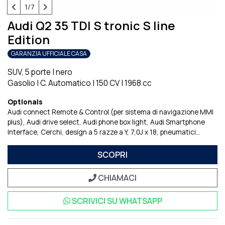
1/7
Audi Q2 35 TDI S tronic S line
Edition
GARANZIA UFFICIALE CASA
SUV, 5 porte
|
nero
Gasolio
|
C. Automatico
|
150 CV
|
1968 cc
Optionals
Audi connect Remote & Control (per sistema di navigazione MMI
plus)
Audi drive select
Audi phone box light
Audi Smartphone
Interface
Cerchi, design a 5 razze a Y, 7,0J x 18, pneumatici
215/50 R18
Certificato di idoneitU tecnica alla circolazione,
supplemento
Chiave comfort, senza SAFELOCK
Cofano del
SCOPRI
bagagliaio ad apertura e chiusura elettriche
Fari Matrix LED e
fanali di coda a LED
Impianto di regolazione della velocitU
CHIAMACI
Pacchetto Assistenza parcheggio
Pacchetto Comfort plus
Pacchetto Equipaggiamenti Italia
Pacchetto Luci Ambiente
SCRIVICI SU
WHATSAPP
Paraurti S line in verniciatura a contrasto
Sistema di Navigazione
e Infotainment Audi Connect
Sistema di Navigazione Mmi Plus
Con Mmi Touch