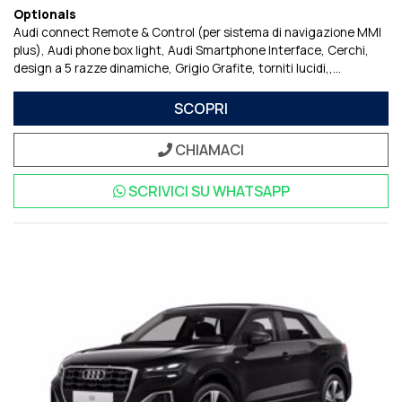
Optionals
Audi connect Remote & Control (per sistema di navigazione MMI
plus)
Audi phone box light
Audi Smartphone Interface
Cerchi,
design a 5 razze dinamiche, Grigio Grafite, torniti lucidi,
Certificato di idoneitU tecnica alla circolazione, supplemento
Chiave comfort, senza SAFELOCK
Fari Matrix LED e fanali di coda
SCOPRI
a LED
Impianto di regolazione della velocitU
Inserti decorativi in
Alluminio Opaco Spazzolato
Interni S line con sedili sportivi nella
CHIAMACI
combinazione tessuto/pelle in
Pacchetto Assistenza parcheggio
Pacchetto Equipaggiamenti Italia
Predisposizione per sistema di
SCRIVICI SU
WHATSAPP
navigazione
Sistema di Navigazione e Infotainment Audi
Connect
Vetro parasole oscurato
Volante in pelle con profilo
sportivo, 3 razze, appiattito nella parte