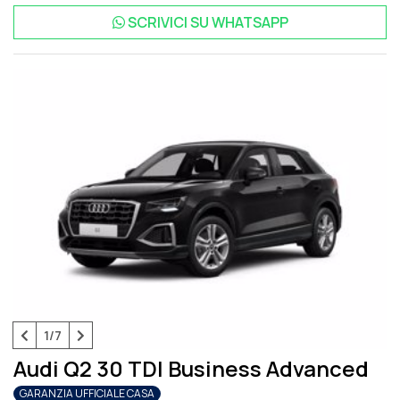
Predisposizione per sistema di navigazione
Sistema di
SCRIVICI SU
WHATSAPP
Navigazione e Infotainment Audi Connect
Vetro parasole
oscurato
Volante in pelle con profilo sportivo, 3 razze, appiattito
nella parte
1/7
Audi Q2 30 TDI Business Advanced
GARANZIA UFFICIALE CASA