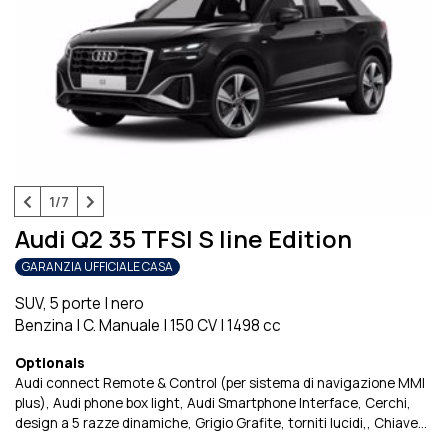
1/7
Audi Q2 35 TFSI S line Edition
GARANZIA UFFICIALE CASA
SUV, 5 porte
|
nero
Benzina
|
C. Manuale
|
150 CV
|
1498 cc
Optionals
Audi connect Remote & Control (per sistema di navigazione MMI
plus)
Audi phone box light
Audi Smartphone Interface
Cerchi,
design a 5 razze dinamiche, Grigio Grafite, torniti lucidi,
Chiave
comfort, senza SAFELOCK
Cofano del bagagliaio ad apertura e