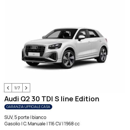
1/7
Audi Q2 30 TDI S line Edition
GARANZIA UFFICIALE CASA
SUV, 5 porte
|
bianco
Gasolio
|
C. Manuale
|
116 CV
|
1968 cc