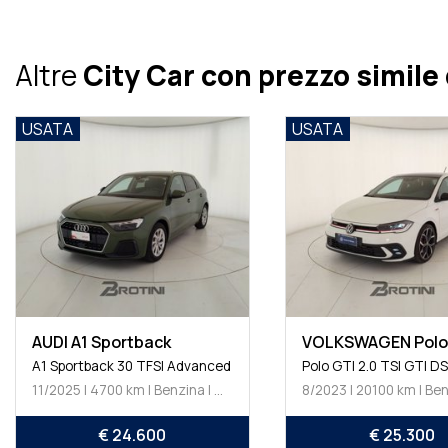
Altre
City Car con prezzo simile
USATA
USATA
AUDI A1 Sportback
VOLKSWAGEN Polo
A1 Sportback 30 TFSI Advanced
Polo GTI 2.0 TSI GTI D
11/2025 | 4700 km | Benzina | Manuale
€ 24.600
€ 25.300