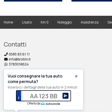
Home
Usato
Km 0
Noleggio
Assistenza
Se
Contatti
0585 83 61 11
info@brotini.it
3783018624
Links
Vuoi consegnare la tua auto
Chiudi
come permuta?
Volkswagen Dealer Brotini
Inserisci i dettagli della tua auto in 2 minuti
Skoda Dealer Brotini
AA 123 BB
Audi Dealer Brotini
Ricevi una valutazione dell
Offerto da