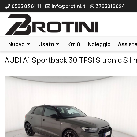
0585 83 61 11
info@brotini.it
3783018624
Nuovo
Usato
Km 0
Noleggio
Assist
AUDI A1 Sportback 30 TFSI S tronic S li