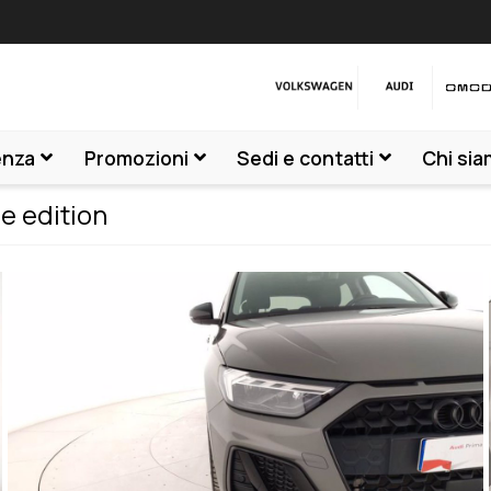
enza
Promozioni
Sedi e contatti
Chi si
ne edition