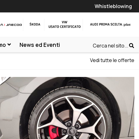
Whistleblowing
amo
News ed Eventi
Cerca nel sito...
Vedi tutte le offerte