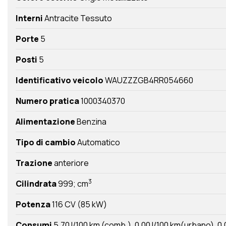
Interni
Antracite Tessuto
Porte
5
Posti
5
Identificativo veicolo
WAUZZZGB4RR054660
Numero pratica
1000340370
Alimentazione
Benzina
Tipo di cambio
Automatico
Trazione
anteriore
3
Cilindrata
999; cm
Potenza
116 CV (85 kW)
Consumi
5,70 l/100 km (comb.)
0,00 l/100 km(urbano)
0,