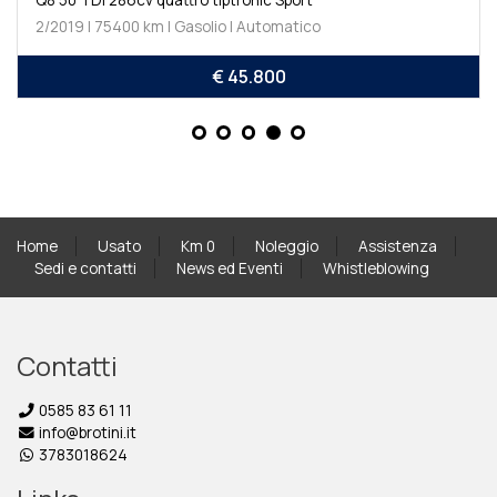
2/2019 | 75400 km | Gasolio | Automatico
€ 45.800
Home
Usato
Km 0
Noleggio
Assistenza
Sedi e contatti
News ed Eventi
Whistleblowing
Contatti
0585 83 61 11
info@brotini.it
3783018624