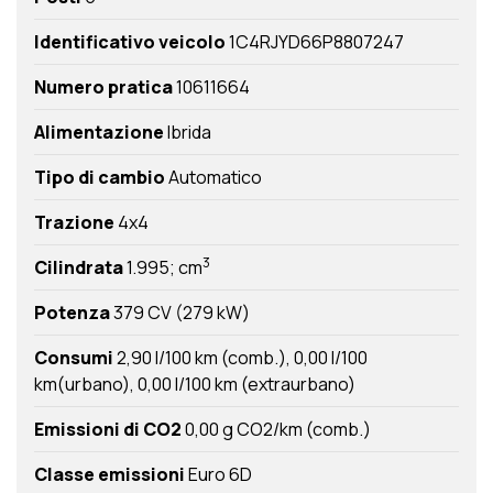
Identificativo veicolo
1C4RJYD66P8807247
Numero pratica
10611664
Alimentazione
Ibrida
Tipo di cambio
Automatico
Trazione
4x4
3
Cilindrata
1.995; cm
Potenza
379 CV (279 kW)
Consumi
2,90 l/100 km (comb.)
0,00 l/100
km(urbano)
0,00 l/100 km (extraurbano)
Emissioni di CO2
0,00 g CO2/km (comb.)
Classe emissioni
Euro 6D