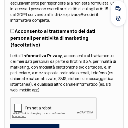
esclusivamente per rispondere alla richiesta formulata. Gli
interessati possono esercitare i diritti di cui agli artt. 15 - 23
Fissa
del GDPR scrivendo all'indirizzo privacy@brotini.it.
Informativa completa
.
Atti
Acconsento al trattamento dei dati
personali per attività di marketing
(facoltativo)
Letta l’
Informativa Privacy
, acconsento al trattamento
dei miei dati personali da parte di Brotini S.p.A. per finalità di
marketing, con modalità elettroniche e/o cartacee, e, in
particolare, a mezzo posta ordinaria o email, telefono (es.
chiamate automatizzate, SMS, sistemi di messaggistica
istantanea), e qualsiasi altro canale informatico (es. siti
web, mobile app).