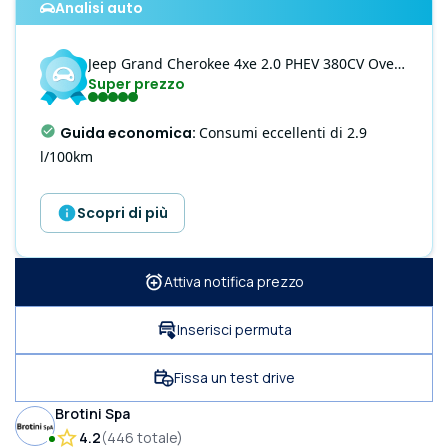
Analisi auto
Jeep
Grand Cherokee
4xe 2.0 PHEV 380CV Overland Auto 4WD
Super prezzo
Guida economica
:
Consumi eccellenti di 2.9
l/100km
Scopri di più
Attiva notifica prezzo
Inserisci permuta
Fissa un test drive
Brotini Spa
4.2
(
446
totale
)