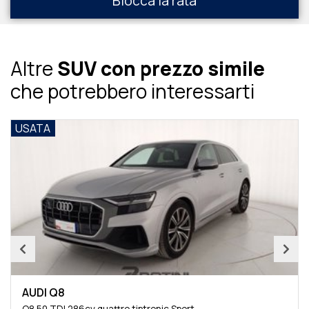
Blocca la rata
Altre
SUV con prezzo simile
che potrebbero interessarti
USATA
AUDI Q8
Q8 50 TDI 286cv quattro tiptronic Sport