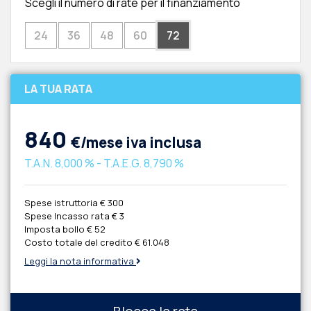
Scegli il numero di rate per il finanziamento
24
36
48
60
72
LA TUA RATA
840
€/mese iva inclusa
T.A.N.
8,000 %
- T.A.E.G.
8,790 %
Spese istruttoria
€ 300
Spese Incasso rata
€ 3
Imposta bollo
€ 52
Costo totale del credito
€ 61.048
Leggi la nota informativa