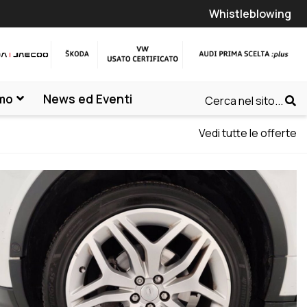
Whistleblowing
amo
News ed Eventi
Cerca nel sito...
Vedi tutte le offerte