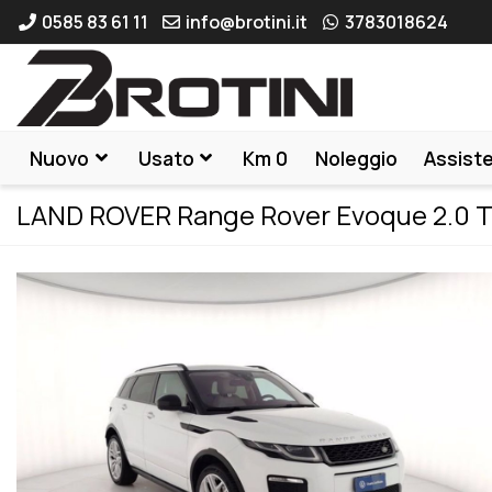
0585 83 61 11
info@brotini.it
3783018624
Nuovo
Usato
Km 0
Noleggio
Assist
LAND ROVER Range Rover Evoque 2.0 T