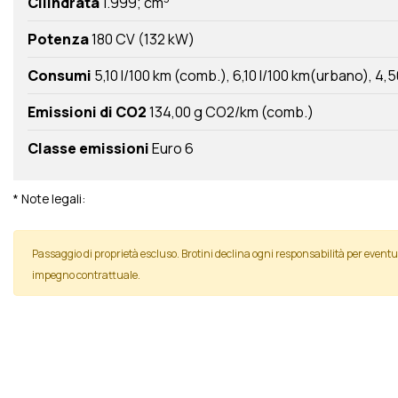
Cilindrata
1.999; cm
Potenza
180 CV (132 kW)
Consumi
5,10 l/100 km (comb.)
6,10 l/100 km(urbano)
4,5
Emissioni di CO2
134,00 g CO2/km (comb.)
Classe emissioni
Euro 6
* Note legali:
Passaggio di proprietà escluso. Brotini declina ogni responsabilità per even
impegno contrattuale.