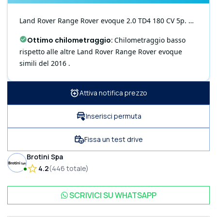
Land Rover
Range Rover evoque
2.0 TD4 180 CV 5p. HSE Dynamic
Ottimo chilometraggio
:
Chilometraggio basso
rispetto alle altre Land Rover Range Rover evoque
simili del 2016 .
Attiva notifica prezzo
Inserisci permuta
Fissa un test drive
Brotini Spa
4.2
(
446
totale
)
SCRIVICI SU
WHATSAPP