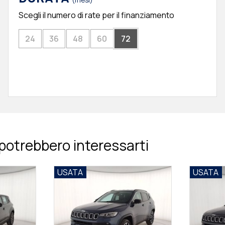
(mesi)
Scegli il numero di rate per il finanziamento
24
36
48
60
72
potrebbero interessarti
ATA
USATA