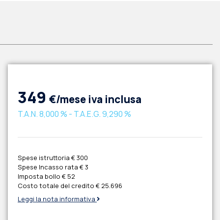
349
€/mese iva inclusa
T.A.N.
8,000 %
- T.A.E.G.
9,290 %
Spese istruttoria
€ 300
Spese Incasso rata
€ 3
Imposta bollo
€ 52
Costo totale del credito
€ 25.696
Leggi la nota informativa