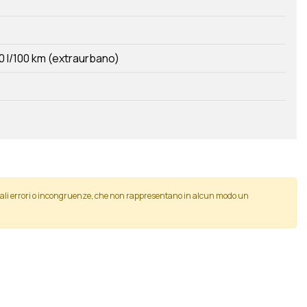
0 l/100 km (extraurbano)
tuali errori o incongruenze, che non rappresentano in alcun modo un