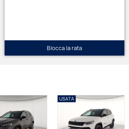
Blocca la rata
USATA
USATA