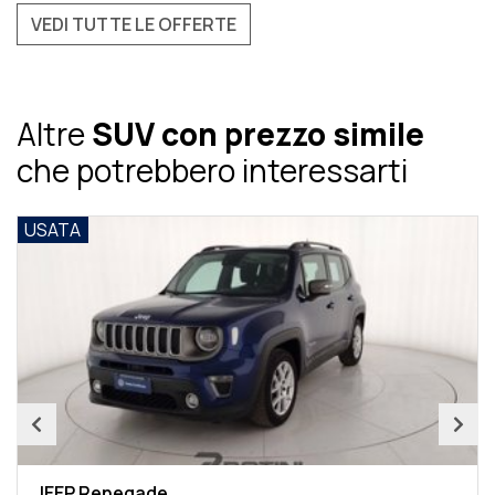
VEDI TUTTE LE OFFERTE
Altre
SUV con prezzo simile
che potrebbero interessarti
A
USATA
P Renegade
LAND RO