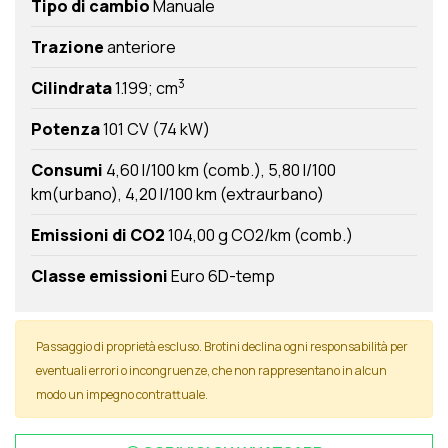
Tipo di cambio
Manuale
Trazione
anteriore
3
Cilindrata
1.199; cm
Potenza
101 CV (74 kW)
Consumi
4,60 l/100 km (comb.)
5,80 l/100
km(urbano)
4,20 l/100 km (extraurbano)
Emissioni di CO2
104,00 g CO2/km (comb.)
Classe emissioni
Euro 6D-temp
Passaggio di proprietà escluso. Brotini declina ogni responsabilità per
eventuali errori o incongruenze, che non rappresentano in alcun
modo un impegno contrattuale.