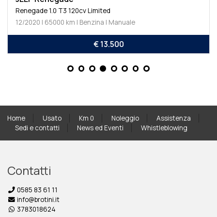
gade 1.0 T3 120cv Limited
Discovery
020 | 65000 km | Benzina | Manuale
4/2018 | 
€ 13.500
Home
Usato
Km 0
Noleggio
Assistenza
Sedi e contatti
News ed Eventi
Whistleblowing
Contatti
0585 83 61 11
info@brotini.it
3783018624