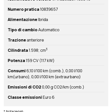
Numero pratica
10839657
Alimentazione
Ibrida
Tipo di cambio
Automatico
Trazione
anteriore
3
Cilindrata
1.598; cm
Potenza
159 CV (117 kW)
Consumi
6,10 l/100 km (comb.)
0,00 l/100
km(urbano)
0,00 l/100 km (extraurbano)
Emissioni di CO2
0,00 g CO2/km (comb.)
Classe emissioni
Euro 6
* Note legali: