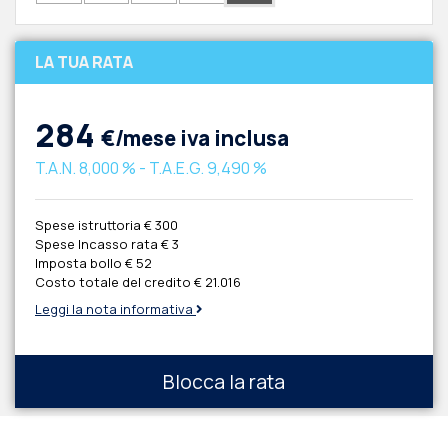
LA TUA RATA
284
€/mese iva inclusa
T.A.N.
8,000 %
- T.A.E.G.
9,490 %
Spese istruttoria
€ 300
Spese Incasso rata
€ 3
Imposta bollo
€ 52
Costo totale del credito
€ 21.016
Leggi la nota informativa
Blocca la rata