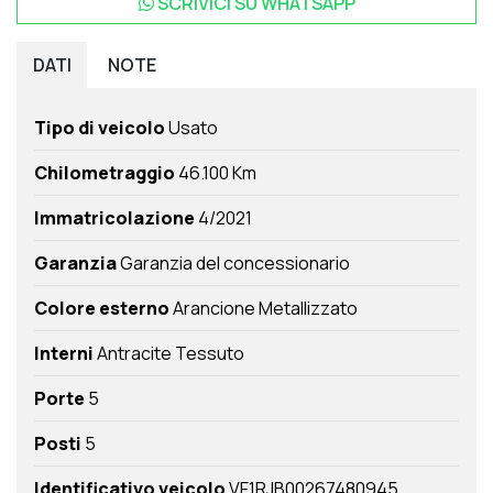
SCRIVICI SU
WHATSAPP
DATI
NOTE
Tipo di veicolo
Usato
Chilometraggio
46.100 Km
Immatricolazione
4/2021
Garanzia
Garanzia del concessionario
Colore esterno
Arancione Metallizzato
Interni
Antracite Tessuto
Porte
5
Posti
5
Identificativo veicolo
VF1RJB00267480945