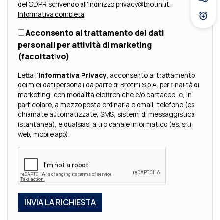
Fissa
del GDPR scrivendo all'indirizzo privacy@brotini.it.
Informativa completa
.
Atti
Acconsento al trattamento dei dati
personali per attività di marketing
(facoltativo)
Letta l’
Informativa Privacy
, acconsento al trattamento
dei miei dati personali da parte di Brotini S.p.A. per finalità di
marketing, con modalità elettroniche e/o cartacee, e, in
particolare, a mezzo posta ordinaria o email, telefono (es.
chiamate automatizzate, SMS, sistemi di messaggistica
istantanea), e qualsiasi altro canale informatico (es. siti
web, mobile app).