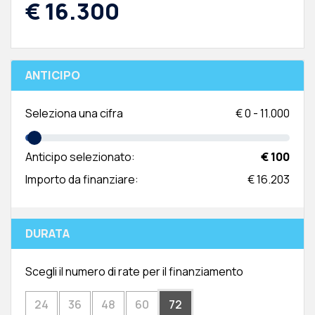
€ 16.300
ANTICIPO
Seleziona una cifra
€
0
-
11.000
Anticipo selezionato:
€ 100
Importo da finanziare:
€ 16.203
DURATA
Scegli il numero di rate per il finanziamento
24
36
48
60
72