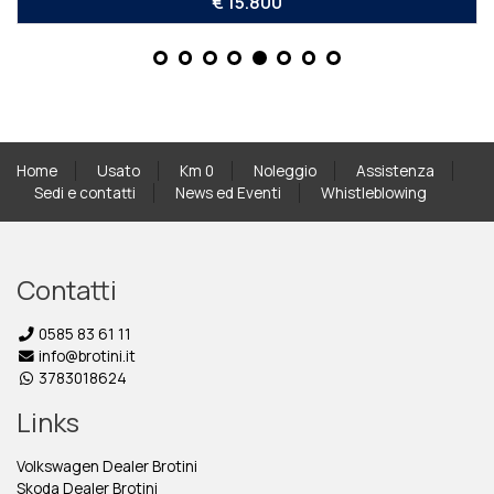
€ 15.800
Home
Usato
Km 0
Noleggio
Assistenza
Sedi e contatti
News ed Eventi
Whistleblowing
Contatti
0585 83 61 11
info@brotini.it
3783018624
Links
Volkswagen Dealer Brotini
Skoda Dealer Brotini