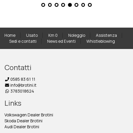
Home
Usato
Km 0
Noleggio
Assistenza
Sedi e contatti
News ed Eventi
Whistleblowing
Contatti
0585 83 61 11
info@brotini.it
3783018624
Links
Volkswagen Dealer Brotini
Skoda Dealer Brotini
Audi Dealer Brotini