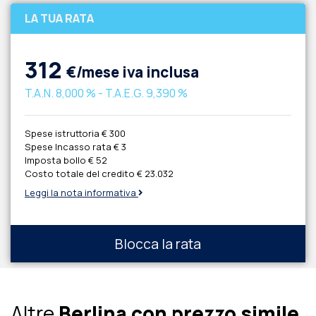
LA TUA RATA
312
€/mese iva inclusa
T.A.N.
8,000 %
- T.A.E.G.
9,390 %
Spese istruttoria
€ 300
Spese Incasso rata
€ 3
Imposta bollo
€ 52
Costo totale del credito
€ 23.032
Leggi la nota informativa
Blocca la rata
Altre
Berlina con prezzo simile