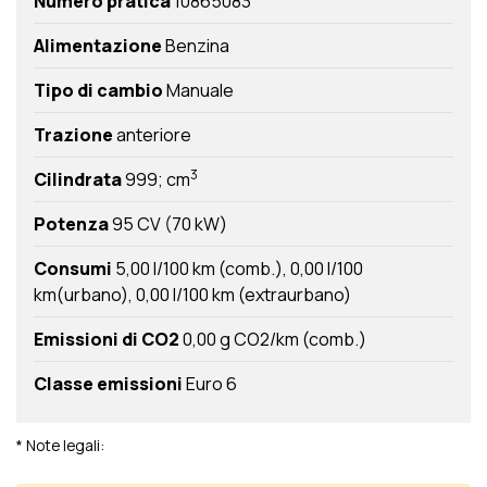
Numero pratica
10865083
Alimentazione
Benzina
Tipo di cambio
Manuale
Trazione
anteriore
3
Cilindrata
999; cm
Potenza
95 CV (70 kW)
Consumi
5,00 l/100 km (comb.)
0,00 l/100
km(urbano)
0,00 l/100 km (extraurbano)
Emissioni di CO2
0,00 g CO2/km (comb.)
Classe emissioni
Euro 6
* Note legali: