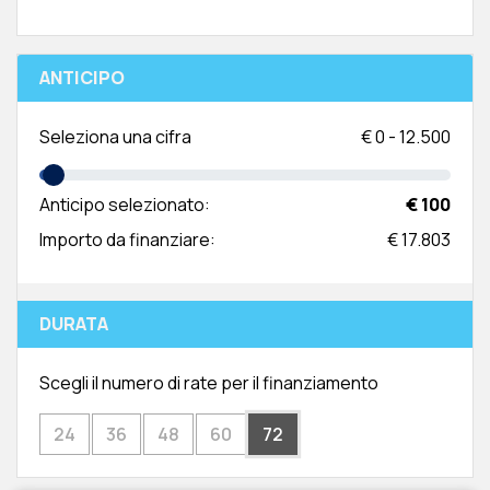
ANTICIPO
Seleziona una cifra
€
0
-
12.500
Anticipo selezionato:
€ 100
Importo da finanziare:
€ 17.803
DURATA
Scegli il numero di rate per il finanziamento
24
36
48
60
72