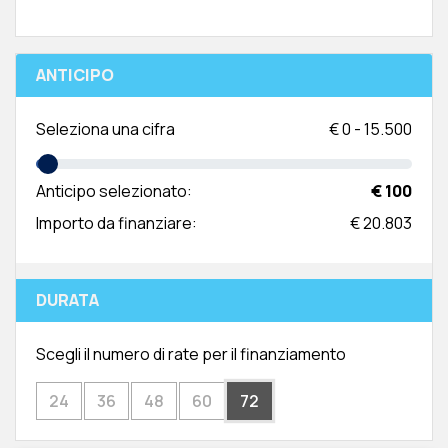
ANTICIPO
Seleziona una cifra
€
0
-
15.500
Anticipo selezionato:
€ 100
Importo da finanziare:
€ 20.803
DURATA
Scegli il numero di rate per il finanziamento
24
36
48
60
72