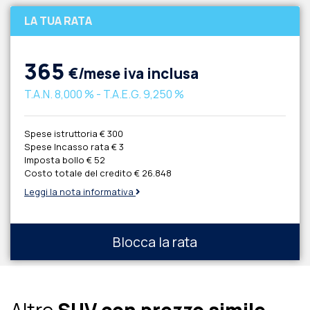
LA TUA RATA
365
€/mese iva inclusa
T.A.N.
8,000 %
- T.A.E.G.
9,250 %
Spese istruttoria
€ 300
Spese Incasso rata
€ 3
Imposta bollo
€ 52
Costo totale del credito
€ 26.848
Leggi la nota informativa
Blocca la rata