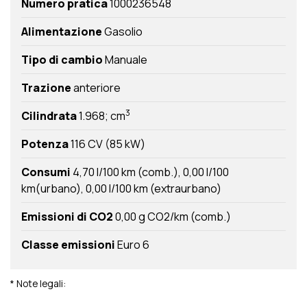
Numero pratica
1000236548
Alimentazione
Gasolio
Tipo di cambio
Manuale
Trazione
anteriore
3
Cilindrata
1.968; cm
Potenza
116 CV (85 kW)
Consumi
4,70 l/100 km (comb.)
0,00 l/100
km(urbano)
0,00 l/100 km (extraurbano)
Emissioni di CO2
0,00 g CO2/km (comb.)
Classe emissioni
Euro 6
* Note legali: