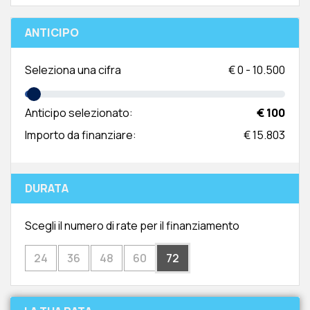
ANTICIPO
Seleziona una cifra
€
0
-
10.500
Anticipo selezionato:
€ 100
Importo da finanziare:
€ 15.803
DURATA
Scegli il numero di rate per il finanziamento
24
36
48
60
72