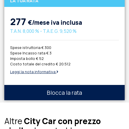
LA TUA RATA
277
€/mese iva inclusa
T.A.N.
8,000 %
- T.A.E.G.
9,520 %
Spese istruttoria
€ 300
Spese Incasso rata
€ 3
Imposta bollo
€ 52
Costo totale del credito
€ 20.512
Leggi la nota informativa
Blocca la rata
Altre
City Car con prezzo