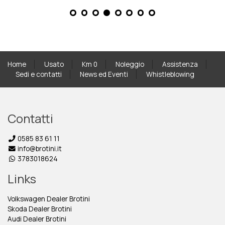
Home
Usato
Km 0
Noleggio
Assistenza
Sedi e contatti
News ed Eventi
Whistleblowing
Contatti
0585 83 61 11
info@brotini.it
3783018624
Links
Volkswagen Dealer Brotini
Skoda Dealer Brotini
Audi Dealer Brotini