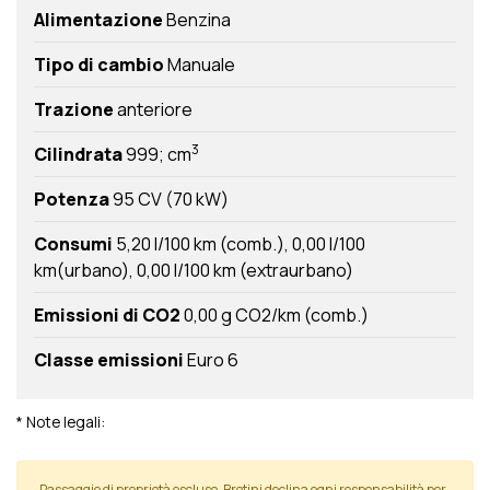
Alimentazione
Benzina
Tipo di cambio
Manuale
Trazione
anteriore
3
Cilindrata
999; cm
Potenza
95 CV (70 kW)
Consumi
5,20 l/100 km (comb.)
0,00 l/100
km(urbano)
0,00 l/100 km (extraurbano)
Emissioni di CO2
0,00 g CO2/km (comb.)
Classe emissioni
Euro 6
* Note legali:
Passaggio di proprietà escluso. Brotini declina ogni responsabilità per