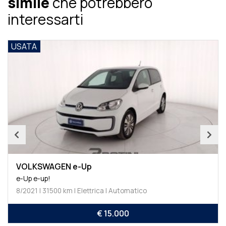
simile
che potrebbero
interessarti
USATA
VOLKSWAGEN Polo
Polo 1.0 EVO 59kW Comfortline BMT
2/2020 | 69900 km | Benzina | Manuale
€ 13.500