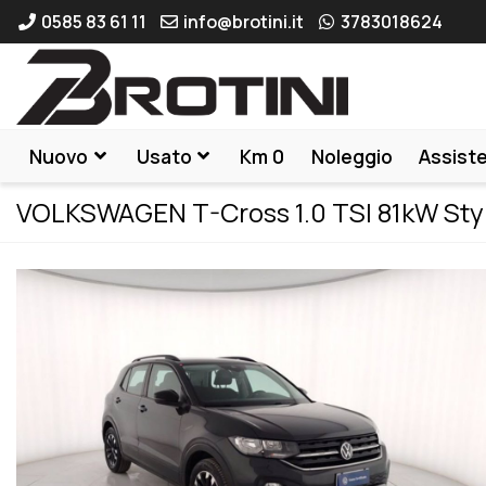
0585 83 61 11
info@brotini.it
3783018624
Nuovo
Usato
Km 0
Noleggio
Assist
VOLKSWAGEN T-Cross 1.0 TSI 81kW Sty