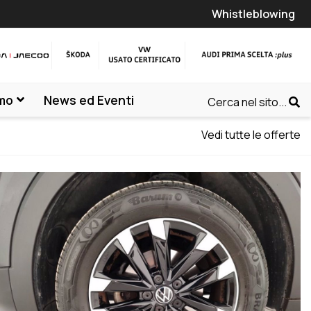
Whistleblowing
amo
News ed Eventi
Cerca nel sito...
Vedi tutte le offerte