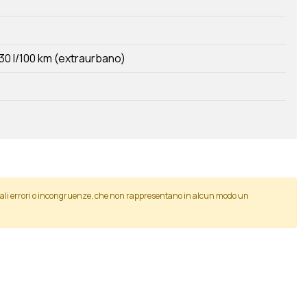
30 l/100 km (extraurbano)
tuali errori o incongruenze, che non rappresentano in alcun modo un