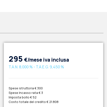
295
€/mese iva inclusa
T.A.N.
8,000 %
- T.A.E.G.
9,450 %
Spese istruttoria
€ 300
Spese Incasso rata
€ 3
Imposta bollo
€ 52
Costo totale del credito
€ 21.808