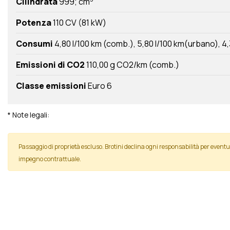
Cilindrata
999; cm
Potenza
110 CV (81 kW)
Consumi
4,80 l/100 km (comb.)
5,80 l/100 km(urbano)
4,
Emissioni di CO2
110,00 g CO2/km (comb.)
Classe emissioni
Euro 6
* Note legali:
Passaggio di proprietà escluso. Brotini declina ogni responsabilità per even
impegno contrattuale.