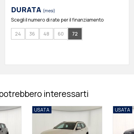
DURATA
(mesi)
Scegli il numero di rate per il finanziamento
24
36
48
60
72
potrebbero interessarti
USATA
USATA