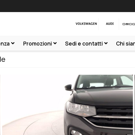
enza
Promozioni
Sedi e contatti
Chi si
le