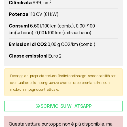
3
Cilindrata
999; cm
Potenza
110 CV (81 kW)
Consumi
6,60 l/100 km (comb.)
0,00 l/100
km(urbano)
0,00 l/100 km (extraurbano)
Emissioni di CO2
0,00 g CO2/km (comb.)
Classe emissioni
Euro 2
Passaggio di proprietà escluso. Brotini declina ogni responsabilità per
eventuali errori o incongruenze, che non rappresentano in alcun
modo un impegno contrattuale.
SCRIVICI SU
WHATSAPP
Questa vettura purtoppo non è più disponibile, ma