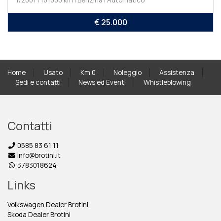
1/2001 | 101000 km | Benzina | Automatico
€ 25.000
Home
Usato
Km 0
Noleggio
Assistenza
Sedi e contatti
News ed Eventi
Whistleblowing
Contatti
0585 83 61 11
info@brotini.it
3783018624
Links
Volkswagen Dealer Brotini
Skoda Dealer Brotini