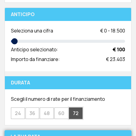
ANTICIPO
Seleziona una cifra
€
0
-
18.500
Anticipo selezionato:
€ 100
Importo da finanziare:
€ 23.403
DURATA
Scegli il numero di rate per il finanziamento
24
36
48
60
72