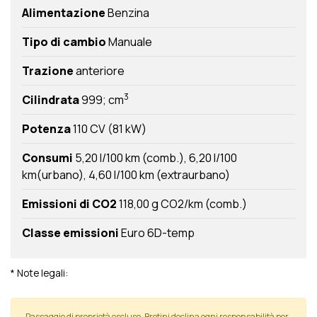
Alimentazione
Benzina
Tipo di cambio
Manuale
Trazione
anteriore
3
Cilindrata
999; cm
Potenza
110 CV (81 kW)
Consumi
5,20 l/100 km (comb.)
6,20 l/100
km(urbano)
4,60 l/100 km (extraurbano)
Emissioni di CO2
118,00 g CO2/km (comb.)
Classe emissioni
Euro 6D-temp
* Note legali:
Passaggio di proprietà escluso. Brotini declina ogni responsabilità per