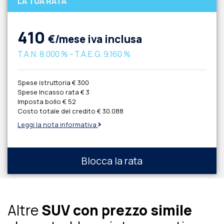
LA TUA RATA
410
€/mese iva inclusa
T.A.N.
8,000 %
- T.A.E.G.
9,160 %
Spese istruttoria
€ 300
Spese Incasso rata
€ 3
Imposta bollo
€ 52
Costo totale del credito
€ 30.088
Leggi la nota informativa
Blocca la rata
Altre
SUV con prezzo simile