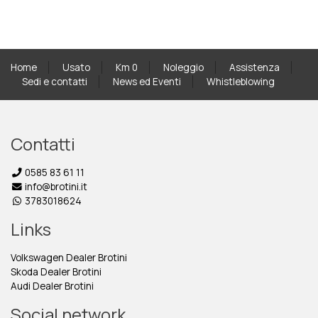
Home
Usato
Km 0
Noleggio
Assistenza
Sedi e contatti
News ed Eventi
Whistleblowing
Contatti
0585 83 61 11
info@brotini.it
3783018624
Links
Volkswagen Dealer Brotini
Skoda Dealer Brotini
Audi Dealer Brotini
Social network