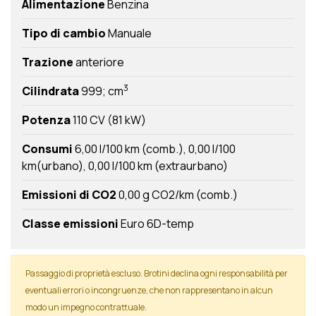
Alimentazione
Benzina
Tipo di cambio
Manuale
Trazione
anteriore
3
Cilindrata
999; cm
Potenza
110 CV (81 kW)
Consumi
6,00 l/100 km (comb.)
0,00 l/100
km(urbano)
0,00 l/100 km (extraurbano)
Emissioni di CO2
0,00 g CO2/km (comb.)
Classe emissioni
Euro 6D-temp
Passaggio di proprietà escluso. Brotini declina ogni responsabilità per
eventuali errori o incongruenze, che non rappresentano in alcun
modo un impegno contrattuale.