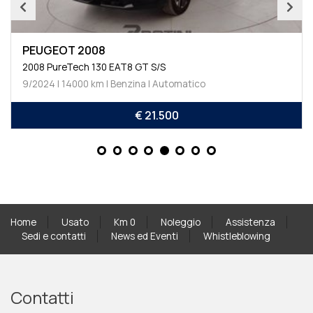
PEUGEOT 2008
2008 PureTech 130 EAT8 GT S/S
9/2024 | 14000 km | Benzina | Automatico
€ 21.500
Home
Usato
Km 0
Noleggio
Assistenza
Sedi e contatti
News ed Eventi
Whistleblowing
Contatti