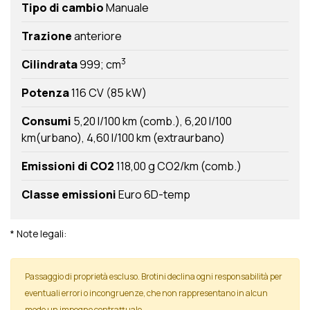
Tipo di cambio
Manuale
Trazione
anteriore
3
Cilindrata
999; cm
Potenza
116 CV (85 kW)
Consumi
5,20 l/100 km (comb.)
6,20 l/100
km(urbano)
4,60 l/100 km (extraurbano)
Emissioni di CO2
118,00 g CO2/km (comb.)
Classe emissioni
Euro 6D-temp
* Note legali:
Passaggio di proprietà escluso. Brotini declina ogni responsabilità per
eventuali errori o incongruenze, che non rappresentano in alcun
modo un impegno contrattuale.