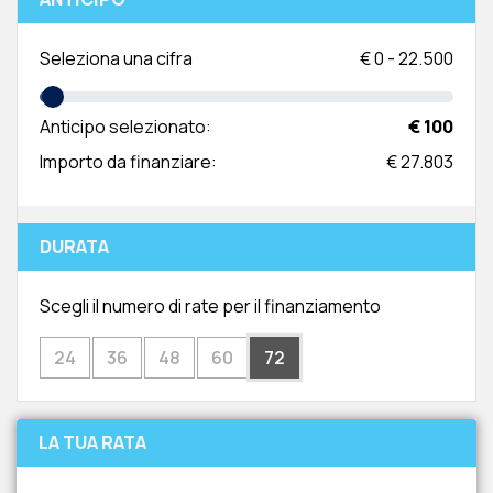
Seleziona una cifra
€
0
-
22.500
Anticipo selezionato:
€ 100
Importo da finanziare:
€ 27.803
DURATA
Scegli il numero di rate per il finanziamento
24
36
48
60
72
LA TUA RATA