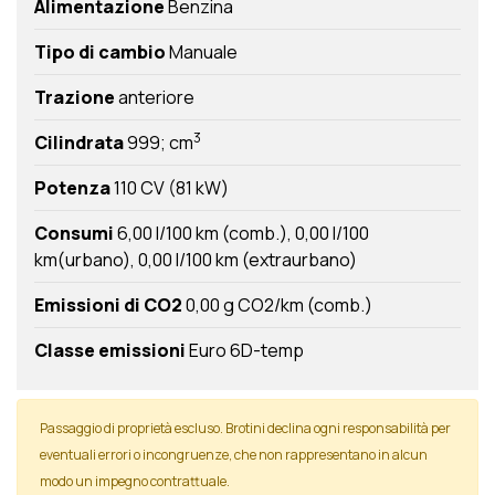
Alimentazione
Benzina
Tipo di cambio
Manuale
Trazione
anteriore
3
Cilindrata
999; cm
Potenza
110 CV (81 kW)
Consumi
6,00 l/100 km (comb.)
0,00 l/100
km(urbano)
0,00 l/100 km (extraurbano)
Emissioni di CO2
0,00 g CO2/km (comb.)
Classe emissioni
Euro 6D-temp
Passaggio di proprietà escluso. Brotini declina ogni responsabilità per
eventuali errori o incongruenze, che non rappresentano in alcun
modo un impegno contrattuale.