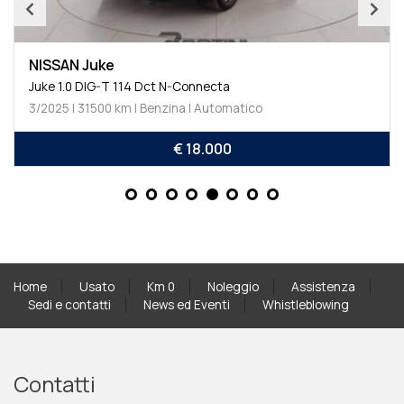
NISSAN Juke
Juke 1.0 DIG-T 114 Dct N-Connecta
3/2025 | 31500 km | Benzina | Automatico
€ 18.000
Home
Usato
Km 0
Noleggio
Assistenza
Sedi e contatti
News ed Eventi
Whistleblowing
Contatti