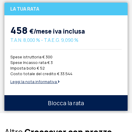
LA TUA RATA
458
€/mese iva inclusa
T.A.N.
8,000 %
- T.A.E.G.
9,090 %
Spese istruttoria
€ 300
Spese Incasso rata
€ 3
Imposta bollo
€ 52
Costo totale del credito
€ 33.544
Leggi la nota informativa
Blocca la rata