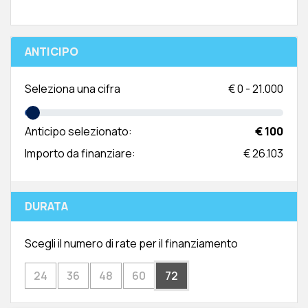
ANTICIPO
Seleziona una cifra
€
0
-
21.000
Anticipo selezionato:
€ 100
Importo da finanziare:
€ 26.103
DURATA
Scegli il numero di rate per il finanziamento
24
36
48
60
72