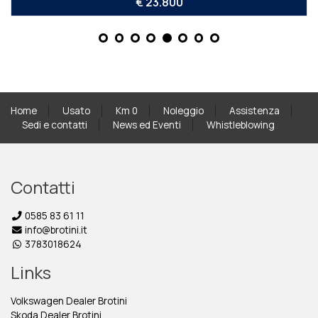
€ 23.800
Home
Usato
Km 0
Noleggio
Assistenza
Sedi e contatti
News ed Eventi
Whistleblowing
Contatti
0585 83 61 11
info@brotini.it
3783018624
Links
Volkswagen Dealer Brotini
Skoda Dealer Brotini