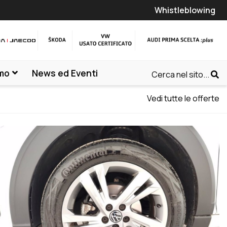
Whistleblowing
amo
News ed Eventi
Cerca nel sito...
Vedi tutte le offerte