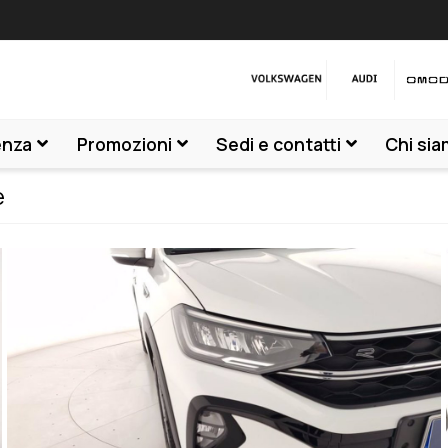
enza
Promozioni
Sedi e contatti
Chi si
e