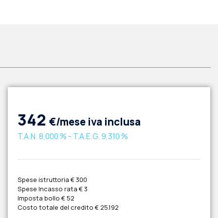
342
€/mese iva inclusa
T.A.N.
8,000 %
- T.A.E.G.
9,310 %
Spese istruttoria
€ 300
Spese Incasso rata
€ 3
Imposta bollo
€ 52
Costo totale del credito
€ 25.192