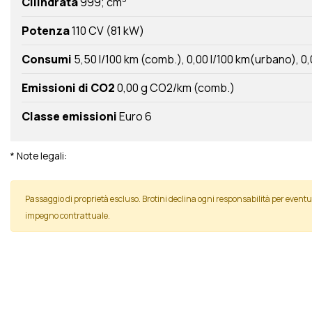
Cilindrata
999; cm
Potenza
110 CV (81 kW)
Consumi
5,50 l/100 km (comb.)
0,00 l/100 km(urbano)
0,
Emissioni di CO2
0,00 g CO2/km (comb.)
Classe emissioni
Euro 6
* Note legali:
Passaggio di proprietà escluso. Brotini declina ogni responsabilità per even
impegno contrattuale.