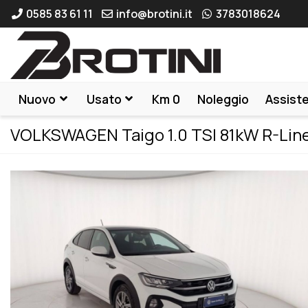
0585 83 61 11
info@brotini.it
3783018624
Nuovo
Usato
Km 0
Noleggio
Assist
VOLKSWAGEN Taigo 1.0 TSI 81kW R-Lin