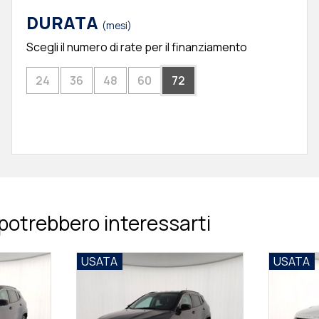
DURATA
(mesi)
Scegli il numero di rate per il finanziamento
24
36
48
60
72
potrebbero interessarti
USATA
USATA