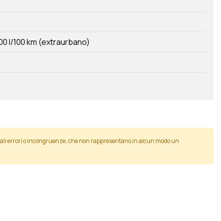
00 l/100 km (extraurbano)
tuali errori o incongruenze, che non rappresentano in alcun modo un