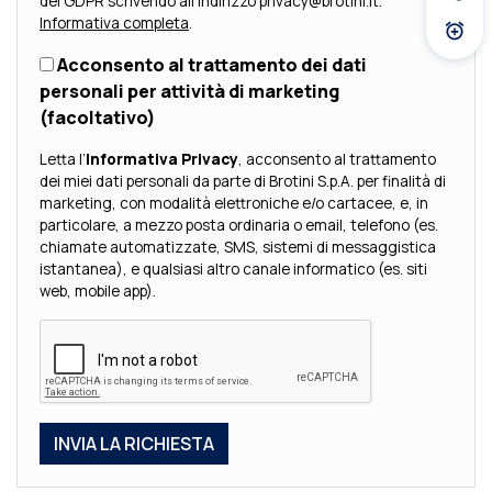
Fissa
del GDPR scrivendo all'indirizzo privacy@brotini.it.
Informativa completa
.
Atti
Acconsento al trattamento dei dati
personali per attività di marketing
(facoltativo)
Letta l’
Informativa Privacy
, acconsento al trattamento
dei miei dati personali da parte di Brotini S.p.A. per finalità di
marketing, con modalità elettroniche e/o cartacee, e, in
particolare, a mezzo posta ordinaria o email, telefono (es.
chiamate automatizzate, SMS, sistemi di messaggistica
istantanea), e qualsiasi altro canale informatico (es. siti
web, mobile app).