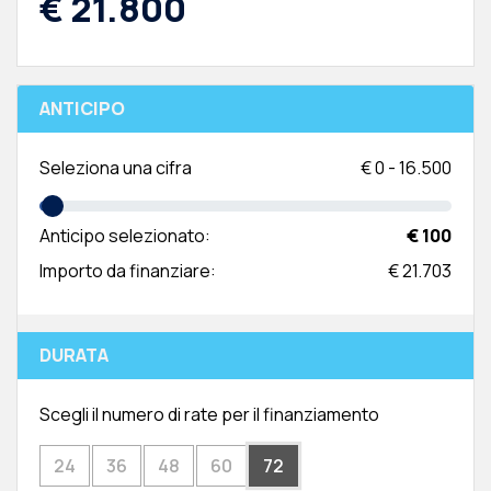
€ 21.800
ANTICIPO
Seleziona una cifra
€
0
-
16.500
Anticipo selezionato:
€ 100
Importo da finanziare:
€ 21.703
DURATA
Scegli il numero di rate per il finanziamento
24
36
48
60
72