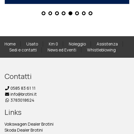
Home
Usato
Km 0
Noleggio
Assistenza
Sedi e contatti
News ed Eventi
Whistleblowing
Contatti
0585 83 61 11
info@brotini.it
3783018624
Links
Volkswagen Dealer Brotini
Skoda Dealer Brotini