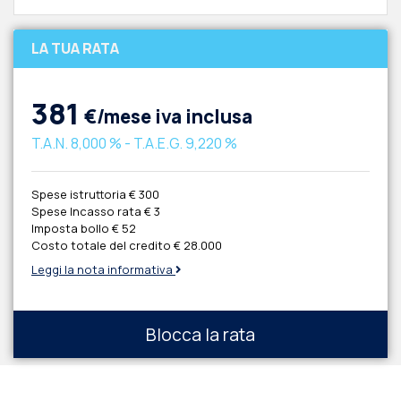
LA TUA RATA
381
€/mese iva inclusa
T.A.N.
8,000 %
- T.A.E.G.
9,220 %
Spese istruttoria
€ 300
Spese Incasso rata
€ 3
Imposta bollo
€ 52
Costo totale del credito
€ 28.000
Leggi la nota informativa
Blocca la rata