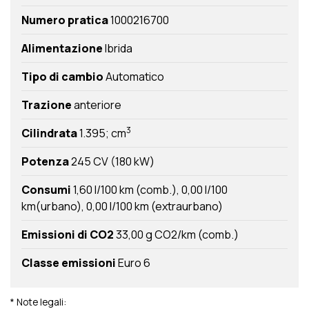
Numero pratica
1000216700
Alimentazione
Ibrida
Tipo di cambio
Automatico
Trazione
anteriore
3
Cilindrata
1.395; cm
Potenza
245 CV (180 kW)
Consumi
1,60 l/100 km (comb.)
0,00 l/100
km(urbano)
0,00 l/100 km (extraurbano)
Emissioni di CO2
33,00 g CO2/km (comb.)
Classe emissioni
Euro 6
* Note legali: