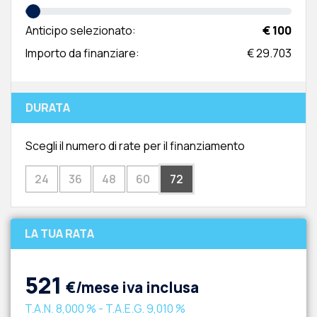
Anticipo selezionato:
€ 100
Importo da finanziare:
€ 29.703
DURATA
Scegli il numero di rate per il finanziamento
24
36
48
60
72
LA TUA RATA
521
€/mese iva inclusa
T.A.N.
8,000 %
- T.A.E.G.
9,010 %