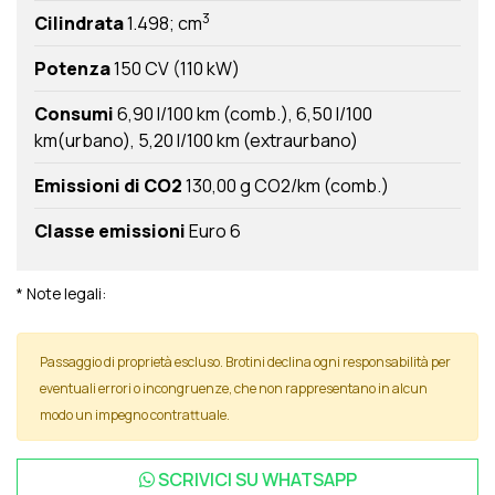
3
Cilindrata
1.498; cm
Potenza
150 CV (110 kW)
Consumi
6,90 l/100 km (comb.)
6,50 l/100
km(urbano)
5,20 l/100 km (extraurbano)
Emissioni di CO2
130,00 g CO2/km (comb.)
Classe emissioni
Euro 6
* Note legali:
Passaggio di proprietà escluso. Brotini declina ogni responsabilità per
eventuali errori o incongruenze, che non rappresentano in alcun
modo un impegno contrattuale.
SCRIVICI SU
WHATSAPP