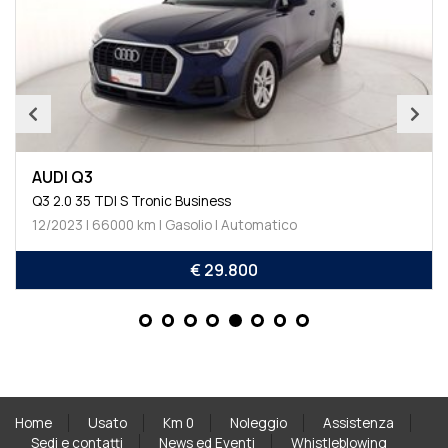
AUDI Q3
Q3 2.0 35 TDI S Tronic Business
12/2023 | 66000 km | Gasolio | Automatico
€ 29.800
Home
Usato
Km 0
Noleggio
Assistenza
Sedi e contatti
News ed Eventi
Whistleblowing