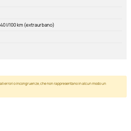
,40 l/100 km (extraurbano)
tuali errori o incongruenze, che non rappresentano in alcun modo un