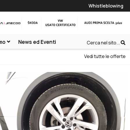
Whistleblowing
amo
News ed Eventi
Cerca nel sito...
Vedi tutte le offerte