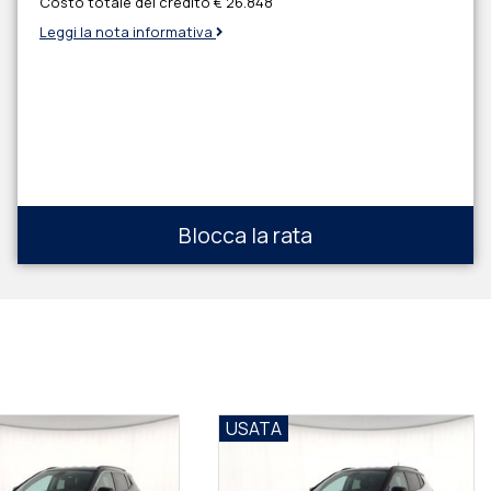
Costo totale del credito
€ 26.848
Leggi la nota informativa
Blocca la rata
USATA