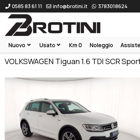
0585 83 61 11
info@brotini.it
3783018624
Nuovo
Usato
Km 0
Noleggio
Assist
VOLKSWAGEN Tiguan 1.6 TDI SCR Spor