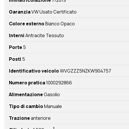
Garanzia
VW Usato Certificato
Colore esterno
Bianco Opaco
Interni
Antracite Tessuto
Porte
5
Posti
5
Identificativo veicolo
WVGZZZ5NZKW904757
Numero pratica
1000292866
Alimentazione
Gasolio
Tipo di cambio
Manuale
Trazione
anteriore
3