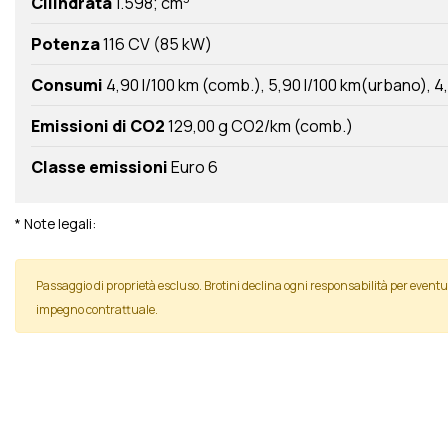
Cilindrata
1.598; cm
Potenza
116 CV (85 kW)
Consumi
4,90 l/100 km (comb.)
5,90 l/100 km(urbano)
4
Emissioni di CO2
129,00 g CO2/km (comb.)
Classe emissioni
Euro 6
* Note legali:
Passaggio di proprietà escluso. Brotini declina ogni responsabilità per even
impegno contrattuale.