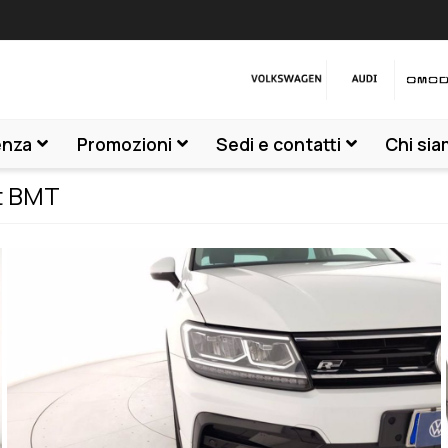
enza
Promozioni
Sedi e contatti
Chi si
t BMT