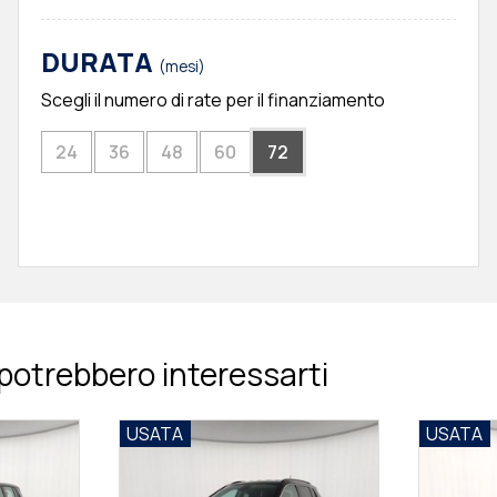
DURATA
(mesi)
Scegli il numero di rate per il finanziamento
24
36
48
60
72
potrebbero interessarti
USATA
USATA