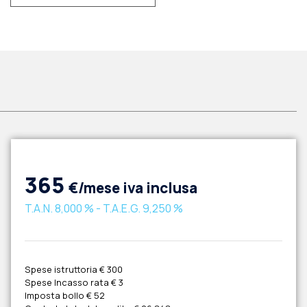
365
€/mese iva inclusa
T.A.N.
8,000 %
- T.A.E.G.
9,250 %
Spese istruttoria
€ 300
Spese Incasso rata
€ 3
Imposta bollo
€ 52