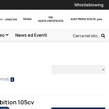
Whistleblowing
amo
News ed Eventi
Cerca nel sito...
entati
mbition 105cv
NARIO