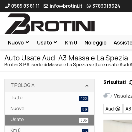
0585 83 61 11
info@brotini.it
3783018624
Nuovo
Usato
Km 0
Noleggio
Assist
Auto Usate Audi A3 Massa e La Spezia
Brotini S.P.A. sede di Massa e La Spezia vetture usate Audi 
3 risultati
TIPOLOGIA
Visualiz
Tutte
422
Nuove
Audi
A
99
Usate
305
Km 0
18