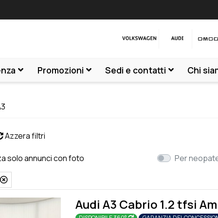
enza
Promozioni
Sedi e contatti
Chi si
A3
Azzera filtri
za solo annunci con foto
Per neopat
3
Audi A3 Cabrio 1.2 tfsi A
DISPONIBILE 360°
GARANZIA DEL CONCESSIO