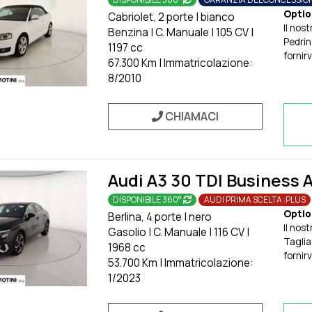
Optio
Cabriolet, 2 porte
|
bianco
Il nos
Benzina
|
C. Manuale
|
105 CV
|
Pedrin
1197 cc
fornirv
67.300 Km
|
Immatricolazione:
vettur
8/2010
più ad
Scopri
abbina
CHIAMACI
VwBank
person
Per qu
esitat
Audi A3 30 TDI Business
numer
vostra
DISPONIBILE 360°
AUDI PRIMA SCELTA :PLUS
esperi
Optio
Berlina, 4 porte
|
nero
Inoltre
Il nos
Gasolio
|
C. Manuale
|
116 CV
|
brotini
Taglia
1968 cc
nostra
fornirv
53.700 Km
|
Immatricolazione:
potret
vettur
1/2023
novità
più ad
e usate
Scopri
conces
abbina