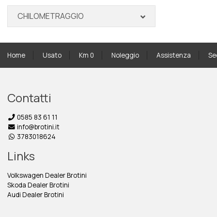
CHILOMETRAGGIO
Home
Usato
Km 0
Noleggio
Assistenza
Se
Contatti
0585 83 61 11
info@brotini.it
3783018624
Links
Volkswagen Dealer Brotini
Skoda Dealer Brotini
Audi Dealer Brotini