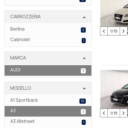
CARROZZERIA
Berlina
2
1/15
Cabriolet
1
MARCA
AUDI
3
MODELLO
A1 Sportback
10
A3
3
1/15
A3 Allstreet
1