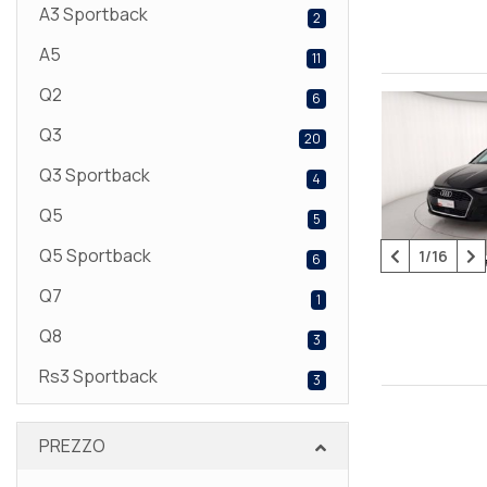
A3 Sportback
2
A5
11
Q2
6
Q3
20
Q3 Sportback
4
Q5
5
Q5 Sportback
1/16
6
Q7
1
Q8
3
Rs3 Sportback
3
PREZZO