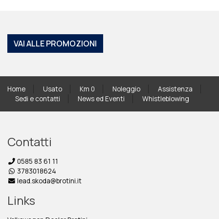
VAI ALLE PROMOZIONI
Home
Usato
Km 0
Noleggio
Assistenza
Sedi e contatti
News ed Eventi
Whistleblowing
Contatti
0585 83 61 11
3783018624
lead.skoda@brotini.it
Links