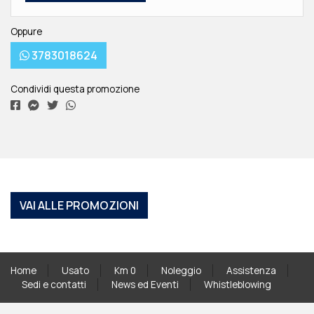
Oppure
3783018624
Condividi questa promozione
VAI ALLE PROMOZIONI
Home
Usato
Km 0
Noleggio
Assistenza
Sedi e contatti
News ed Eventi
Whistleblowing