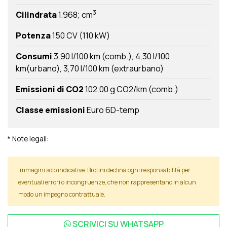
3
Cilindrata
1.968; cm
Potenza
150 CV (110 kW)
Consumi
3,90 l/100 km (comb.)
4,30 l/100
km(urbano)
3,70 l/100 km (extraurbano)
Emissioni di CO2
102,00 g CO2/km (comb.)
Classe emissioni
Euro 6D-temp
* Note legali:
Immagini solo indicative. Brotini declina ogni responsabilità per
eventuali errori o incongruenze, che non rappresentano in alcun
modo un impegno contrattuale.
SCRIVICI SU
WHATSAPP