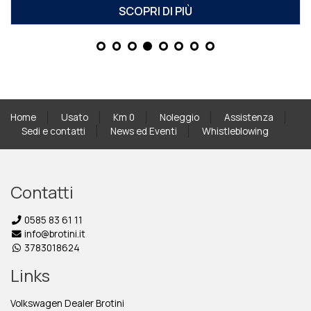
SCOPRI DI PIÙ
Home
Usato
Km 0
Noleggio
Assistenza
Sedi e contatti
News ed Eventi
Whistleblowing
Contatti
0585 83 61 11
info@brotini.it
3783018624
Links
Volkswagen Dealer Brotini