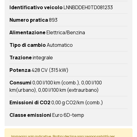
Identificativo veicolo
LNNBDDEH0TD081233
Numero pratica
893
Alimentazione
Elettrica/Benzina
Tipo di cambio
Automatico
Trazione
integrale
Potenza
428 CV (315 kW)
Consumi
0,00 l/100 km (comb.)
0,00 l/100
km(urbano)
0,00 l/100 km (extraurbano)
Emissioni di CO2
0,00 g CO2/km (comb.)
Classe emissioni
Euro 6D-temp
Immagini solo indicative. Brotini declina ogni responsabilità per