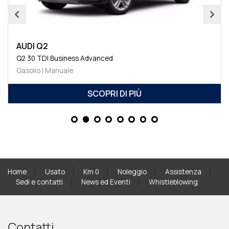
AUDI Q2
Q2 30 TDI Business Advanced
Gasolio | Manuale
SCOPRI DI PIÙ
Home
Usato
Km 0
Noleggio
Assistenza
Sedi e contatti
News ed Eventi
Whistleblowing
Contatti