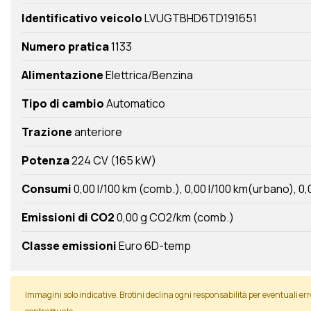
Identificativo veicolo
LVUGTBHD6TD191651
Numero pratica
1133
Alimentazione
Elettrica/Benzina
Tipo di cambio
Automatico
Trazione
anteriore
Potenza
224 CV (165 kW)
Consumi
0,00 l/100 km (comb.)
0,00 l/100 km(urbano)
0,
Emissioni di CO2
0,00 g CO2/km (comb.)
Classe emissioni
Euro 6D-temp
Immagini solo indicative. Brotini declina ogni responsabilità per eventuali