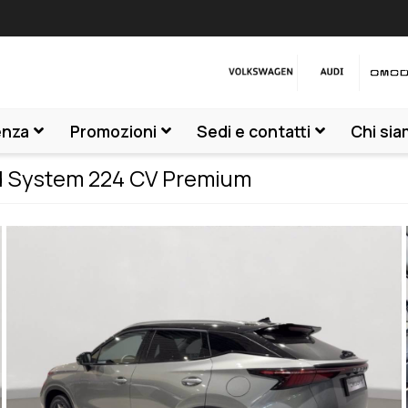
enza
Promozioni
Sedi e contatti
Chi si
d System 224 CV Premium