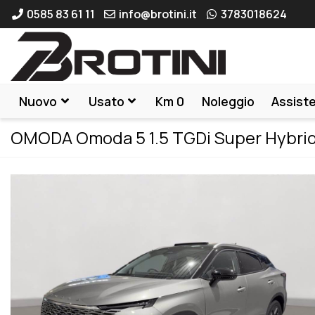
0585 83 61 11
info@brotini.it
3783018624
Nuovo
Usato
Km 0
Noleggio
Assist
OMODA Omoda 5 1.5 TGDi Super Hybri