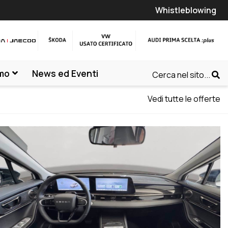
Whistleblowing
amo
News ed Eventi
Cerca nel sito...
Vedi tutte le offerte