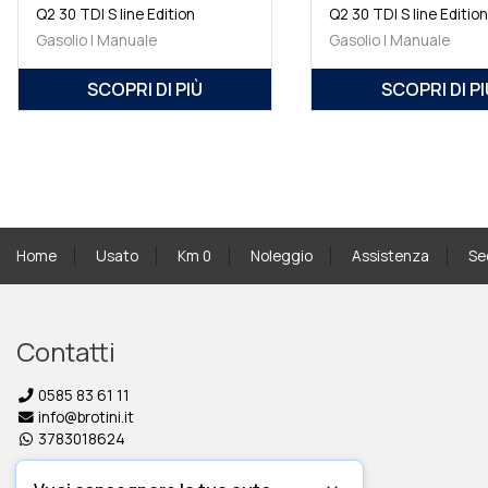
Q2 30 TDI S line Edition
Q2 30 TDI S line Editio
Gasolio | Manuale
Gasolio | Manuale
SCOPRI DI PIÙ
SCOPRI DI PI
Home
Usato
Km 0
Noleggio
Assistenza
Se
Contatti
0585 83 61 11
info@brotini.it
3783018624
Links