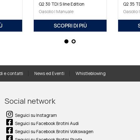
n
Q2 30 TDI S line Edition
Q2 35 TDI
Gasolio | Manuale
Gasolio 
Ù
SCOPRI DI PIÙ
di e contatti
News ed Eventi
Whistleblowing
Social network
Seguici su Instagram
Seguici su Facebook Brotini Audi
Seguici su Facebook Brotini Volkswagen
Seguici su Facebook Brotini Skoda