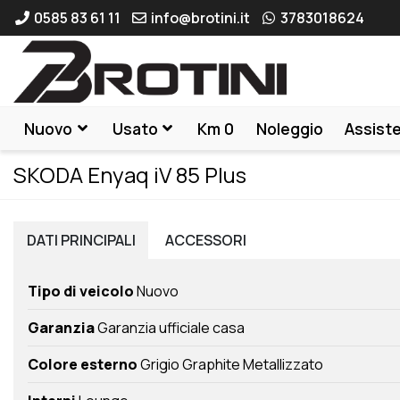
0585 83 61 11
info@brotini.it
3783018624
Nuovo
Usato
Km 0
Noleggio
Assist
SKODA Enyaq iV 85 Plus
DATI
PRINCIPALI
ACCESSORI
Tipo di veicolo
Nuovo
Garanzia
Garanzia ufficiale casa
Colore esterno
Grigio Graphite Metallizzato