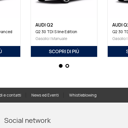
AUDI Q2
AUDI Q
dvanced
Q2 30 TDI S line Edition
Q2 30 TD
Gasolio | Manuale
Gasolio 
Ù
SCOPRI DI PIÙ
di e contatti
News ed Eventi
Whistleblowing
Social network