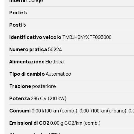
Interni
Lounge
Porte
5
Posti
5
Identificativo veicolo
TMBJH9NYXTF093000
Numero pratica
50224
Alimentazione
Elettrica
Tipo di cambio
Automatico
Trazione
posteriore
Potenza
286 CV (210 kW)
Consumi
0,00 l/100 km (comb.)
0,00 l/100 km(urbano)
0,
Emissioni di CO2
0,00 g CO2/km (comb.)