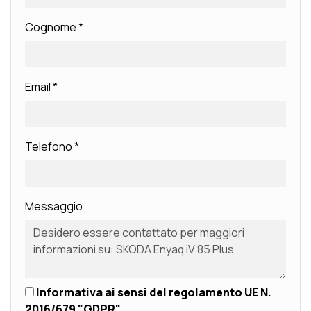
Cognome
*
Email
*
Telefono
*
Messaggio
Informativa ai sensi del regolamento UE N.
2016/679 "GDPR"