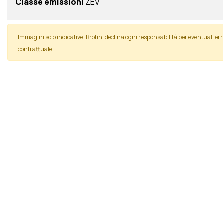
Classe emissioni
ZEV
Immagini solo indicative. Brotini declina ogni responsabilità per eventuali
contrattuale.