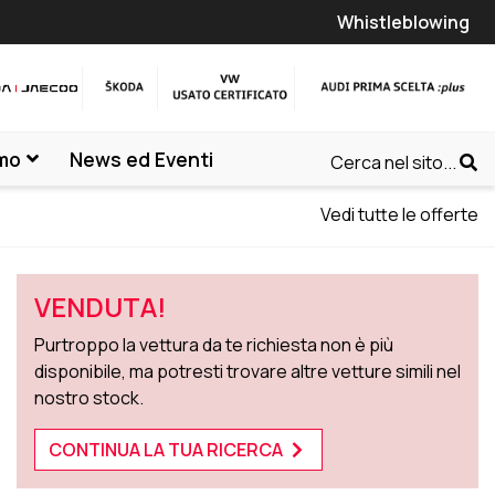
Whistleblowing
amo
News ed Eventi
Cerca nel sito...
Vedi tutte le offerte
VENDUTA!
Purtroppo la vettura da te richiesta non è più
disponibile, ma potresti trovare altre vetture simili nel
nostro stock.
CONTINUA LA TUA RICERCA