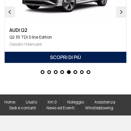
AUDI Q2
Q2 30 TDI S line Edition
Gasolio | Manuale
SCOPRI DI PIÙ
Home
Usato
Km 0
Noleggio
Assistenza
Sedi e contatti
News ed Eventi
Whistleblowing