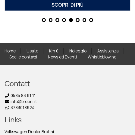
SCOPRI DI PIÙ
Home
Usato
Km 0
Noleggio
Assistenza
Sedi e contatti
News ed Eventi
Whistleblowing
Contatti
0585 83 61 11
info@brotini.it
3783018624
Links
Volkswagen Dealer Brotini