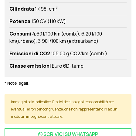
3
Cilindrata
1.498; cm
Potenza
150 CV (110 kW)
Consumi
4,60 l/100 km (comb.)
6,20 l/100
km(urbano)
3,90 l/100 km (extraurbano)
Emissioni di CO2
105,00 g CO2/km (comb.)
Classe emissioni
Euro 6D-temp
* Note legali:
Immagini solo indicative. Brotini declina ogni responsabilità per
eventuali errori o incongruenze, che non rappresentano in alcun
modo un impegno contrattuale.
SCRIVICI SU
WHATSAPP