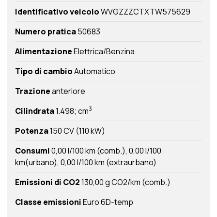
Identificativo veicolo
WVGZZZCTXTW575629
Numero pratica
50683
Alimentazione
Elettrica/Benzina
Tipo di cambio
Automatico
Trazione
anteriore
3
Cilindrata
1.498; cm
Potenza
150 CV (110 kW)
Consumi
0,00 l/100 km (comb.)
0,00 l/100
km(urbano)
0,00 l/100 km (extraurbano)
Emissioni di CO2
130,00 g CO2/km (comb.)
Classe emissioni
Euro 6D-temp