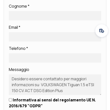
Cognome
*
Email
*
Fissa
Telefono
*
Messaggio
Informativa ai sensi del regolamento UE N.
2016/679 "GDPR"