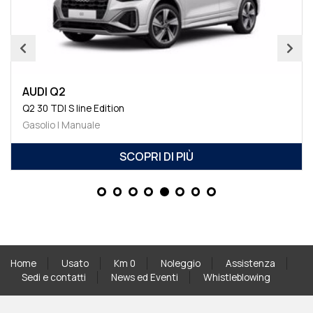
AUDI Q2
Q2 30 TDI S line Edition
Gasolio | Manuale
SCOPRI DI PIÙ
Home
Usato
Km 0
Noleggio
Assistenza
Sedi e contatti
News ed Eventi
Whistleblowing