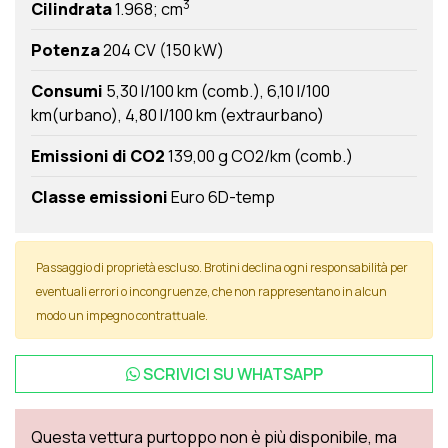
3
Cilindrata
1.968; cm
Potenza
204 CV (150 kW)
Consumi
5,30 l/100 km (comb.)
6,10 l/100
km(urbano)
4,80 l/100 km (extraurbano)
Emissioni di CO2
139,00 g CO2/km (comb.)
Classe emissioni
Euro 6D-temp
Passaggio di proprietà escluso. Brotini declina ogni responsabilità per
eventuali errori o incongruenze, che non rappresentano in alcun
modo un impegno contrattuale.
SCRIVICI SU
WHATSAPP
Questa vettura purtoppo non è più disponibile, ma