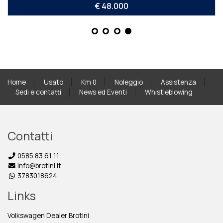
€ 48.000
Home
Usato
Km 0
Noleggio
Assistenza
Sedi e contatti
News ed Eventi
Whistleblowing
Contatti
0585 83 61 11
info@brotini.it
3783018624
Links
Volkswagen Dealer Brotini