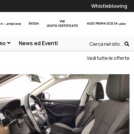
Whistleblowing
amo
News ed Eventi
Cerca nel sito...
Vedi tutte le offerte