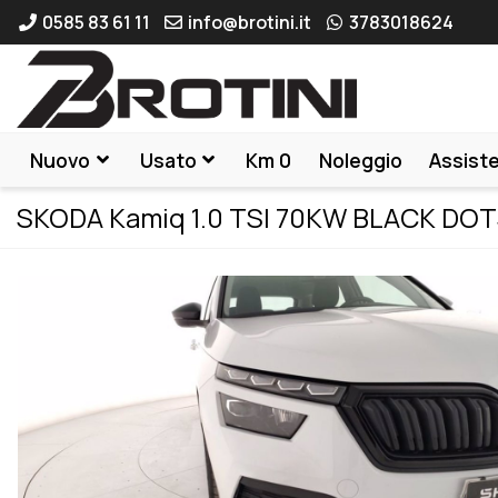
0585 83 61 11
info@brotini.it
3783018624
Nuovo
Usato
Km 0
Noleggio
Assist
SKODA Kamiq 1.0 TSI 70KW BLACK DO