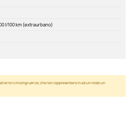
00 l/100 km (extraurbano)
tuali errori o incongruenze, che non rappresentano in alcun modo un