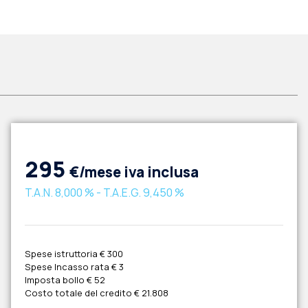
295
€/mese iva inclusa
T.A.N.
8,000 %
- T.A.E.G.
9,450 %
Spese istruttoria
€ 300
Spese Incasso rata
€ 3
Imposta bollo
€ 52
Costo totale del credito
€ 21.808