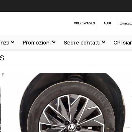
enza
Promozioni
Sedi e contatti
Chi si
TS