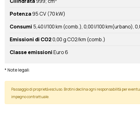
Cilindrata
999; cm
Potenza
95 CV (70 kW)
Consumi
5,40 l/100 km (comb.)
0,00 l/100 km(urbano)
0,
Emissioni di CO2
0,00 g CO2/km (comb.)
Classe emissioni
Euro 6
* Note legali:
Passaggio di proprietà escluso. Brotini declina ogni responsabilità per even
impegno contrattuale.