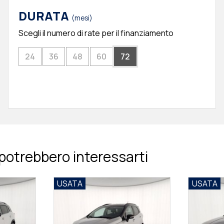
DURATA
(mesi)
Scegli il numero di rate per il finanziamento
24
36
48
60
72
potrebbero interessarti
USATA
USATA