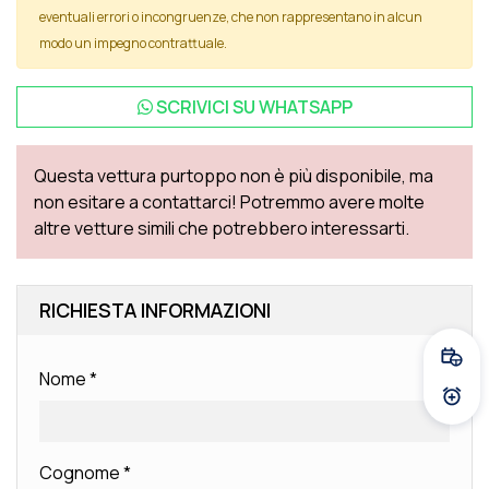
eventuali errori o incongruenze, che non rappresentano in alcun
modo un impegno contrattuale.
SCRIVICI SU
WHATSAPP
Questa vettura purtoppo non è più disponibile, ma
non esitare a contattarci! Potremmo avere molte
altre vetture simili che potrebbero interessarti.
RICHIESTA INFORMAZIONI
Fissa
Nome
*
Atti
Cognome
*