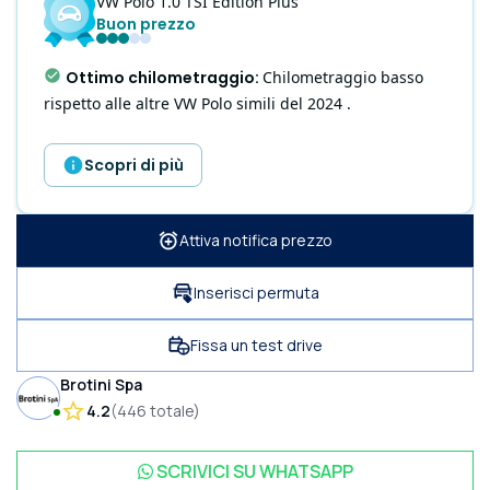
VW
Polo
1.0 TSI Edition Plus
Buon prezzo
Ottimo chilometraggio
:
Chilometraggio basso
rispetto alle altre VW Polo simili del 2024 .
Scopri di più
Attiva notifica prezzo
Inserisci permuta
Fissa un test drive
Brotini Spa
4.2
(
446
totale
)
SCRIVICI SU
WHATSAPP