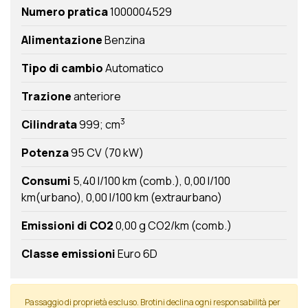
Numero pratica
1000004529
Alimentazione
Benzina
Tipo di cambio
Automatico
Trazione
anteriore
3
Cilindrata
999; cm
Potenza
95 CV (70 kW)
Consumi
5,40 l/100 km (comb.)
0,00 l/100
km(urbano)
0,00 l/100 km (extraurbano)
Emissioni di CO2
0,00 g CO2/km (comb.)
Classe emissioni
Euro 6D
Passaggio di proprietà escluso. Brotini declina ogni responsabilità per