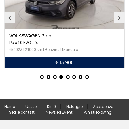
VOLKSWAGEN Polo
Polo 1.0 EVO Life
6/2023 | 39800 km | Benzina | Manuale
€ 15.950
Home
Usato
Km 0
Noleggio
Assistenza
Sedi e contatti
News ed Eventi
Whistleblowing