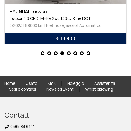
HYUNDAI Tucson
Tucson 1.6 CRDi MHEV 2wd 136cv Xline DCT
2/2023 | 89000 km | Elettrica/gasolio | Automatico
€ 19.800
Home
Usato
Km 0
Noleggio
Assistenza
Sedi e contatti
News ed Eventi
Whistleblowing
Contatti
0585 83 61 11