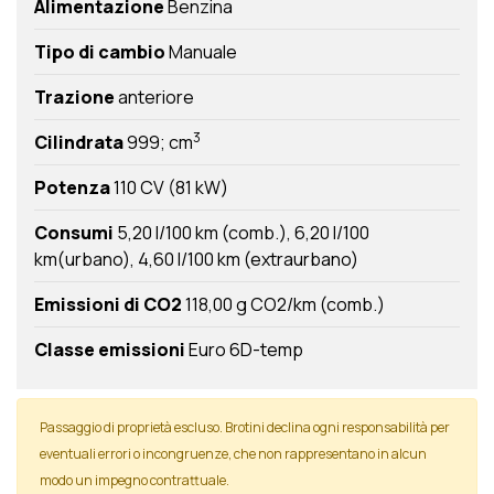
Alimentazione
Benzina
Tipo di cambio
Manuale
Trazione
anteriore
3
Cilindrata
999; cm
Potenza
110 CV (81 kW)
Consumi
5,20 l/100 km (comb.)
6,20 l/100
km(urbano)
4,60 l/100 km (extraurbano)
Emissioni di CO2
118,00 g CO2/km (comb.)
Classe emissioni
Euro 6D-temp
Passaggio di proprietà escluso. Brotini declina ogni responsabilità per
eventuali errori o incongruenze, che non rappresentano in alcun
modo un impegno contrattuale.