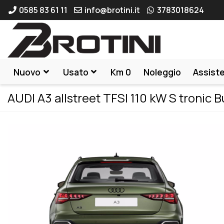
0585 83 61 11
info@brotini.it
3783018624
Nuovo
Usato
Km 0
Noleggio
Assist
AUDI A3 allstreet TFSI 110 kW S tronic