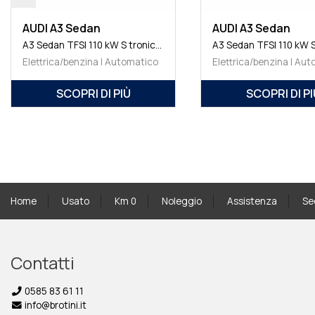
AUDI A3 Allstreet
AUDI A3 Allstreet
A3 allstreet TDI 110 kW S tronic Business Advanced
Gasolio | Automatico
Gasolio | Automatico
SCOPRI DI PIÙ
SCOPRI DI PIÙ
Home
Usato
Km 0
Noleggio
Assistenza
Se
Contatti
0585 83 61 11
info@brotini.it