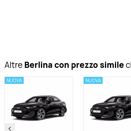
Altre
Berlina con prezzo simile
c
UOVA
NUOVA