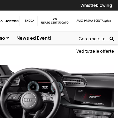
Whistleblowing
amo
News ed Eventi
Cerca nel sito...
Vedi tutte le offerte