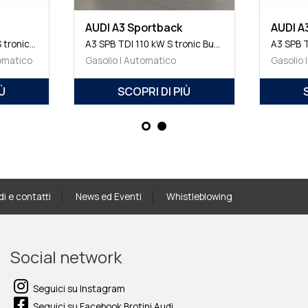
AUDI A3 Allstreet
AUDI A3 Se
A3 allstreet TDI 110 kW S tronic Business Advanced
A3 allstreet TDI 110 kW S tronic Business Advanced
Gasolio | Automatico
Elettrica/benz
SCOPRI DI PIÙ
SCOPR
di e contatti
News ed Eventi
Whistleblowing
Social network
Seguici su Instagram
Seguici su Facebook Brotini Audi