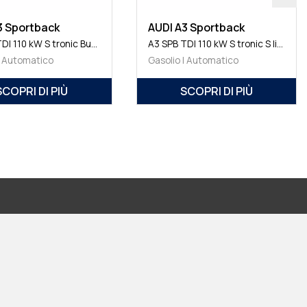
dan
AUDI A3 Sedan
A3 Sedan TFSI 110 kW S tronic S line edition
A3 Sedan TFSI 110 kW S tronic S line edition
ina | Automatico
Elettrica/benzina | Automatico
I DI PIÙ
SCOPRI DI PIÙ