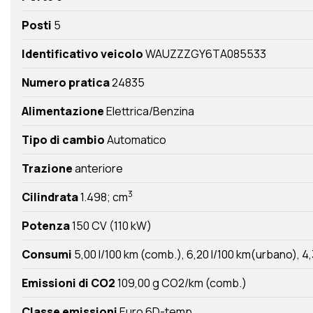
Posti
5
Identificativo veicolo
WAUZZZGY6TA085533
Numero pratica
24835
Alimentazione
Elettrica/Benzina
Tipo di cambio
Automatico
Trazione
anteriore
3
Cilindrata
1.498; cm
Potenza
150 CV (110 kW)
Consumi
5,00 l/100 km (comb.)
6,20 l/100 km(urbano)
4,
Emissioni di CO2
109,00 g CO2/km (comb.)
Classe emissioni
Euro 6D-temp