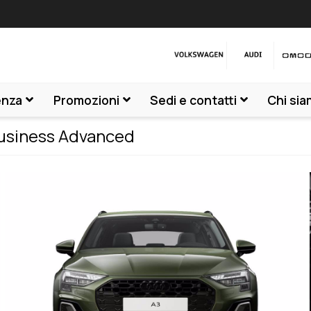
enza
Promozioni
Sedi e contatti
Chi si
 Business Advanced