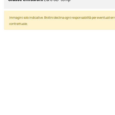
Immagini solo indicative. Brotini declina ogni responsabilità per eventuali
contrattuale.