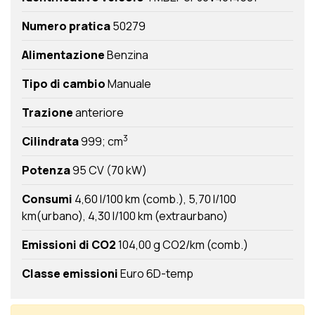
Numero pratica
50279
Alimentazione
Benzina
Tipo di cambio
Manuale
Trazione
anteriore
3
Cilindrata
999; cm
Potenza
95 CV (70 kW)
Consumi
4,60 l/100 km (comb.)
5,70 l/100
km(urbano)
4,30 l/100 km (extraurbano)
Emissioni di CO2
104,00 g CO2/km (comb.)
Classe emissioni
Euro 6D-temp