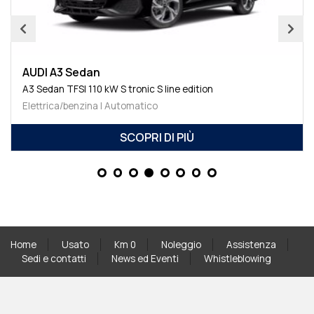
AUDI A3 Sedan
A3 Sedan TFSI 110 kW S tronic S line edition
Elettrica/benzina | Automatico
SCOPRI DI PIÙ
Home
Usato
Km 0
Noleggio
Assistenza
Sedi e contatti
News ed Eventi
Whistleblowing