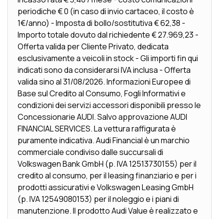
periodiche € 0 (in caso di invio cartaceo, il costo è
1€/anno) - Imposta di bollo/sostitutiva € 62,38 -
Importo totale dovuto dal richiedente € 27.969,23 -
Offerta valida per Cliente Privato, dedicata
esclusivamente a veicoli in stock - Gli importi fin qui
indicati sono da considerarsi IVA inclusa - Offerta
valida sino al 31/08/2026. Informazioni Europee di
Base sul Credito al Consumo, Fogli Informativi e
condizioni dei servizi accessori disponibili presso le
Concessionarie AUDI. Salvo approvazione AUDI
FINANCIAL SERVICES. La vettura raffigurata è
puramente indicativa. Audi Financial è un marchio
commerciale condiviso dalle succursali di
Volkswagen Bank GmbH (p. IVA 12513730155) per il
credito al consumo, per il leasing finanziario e per i
prodotti assicurativi e Volkswagen Leasing GmbH
(p. IVA 12549080153) per il noleggio e i piani di
manutenzione. Il prodotto Audi Value è realizzato e