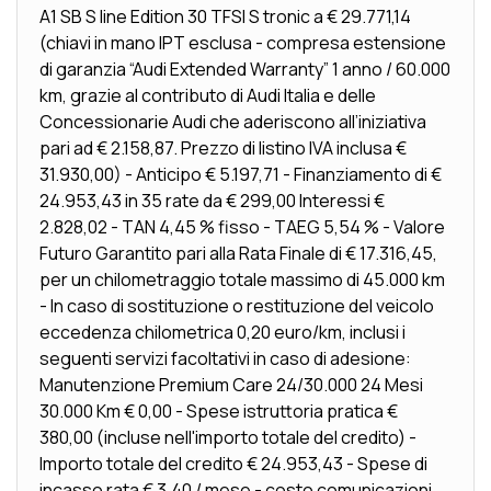
A1 SB S line Edition 30 TFSI S tronic a € 29.771,14
(chiavi in mano IPT esclusa - compresa estensione
di garanzia “Audi Extended Warranty” 1 anno / 60.000
km, grazie al contributo di Audi Italia e delle
Concessionarie Audi che aderiscono all’iniziativa
pari ad € 2.158,87. Prezzo di listino IVA inclusa €
31.930,00) - Anticipo € 5.197,71 - Finanziamento di €
24.953,43 in 35 rate da € 299,00 Interessi €
2.828,02 - TAN 4,45 % fisso - TAEG 5,54 % - Valore
Futuro Garantito pari alla Rata Finale di € 17.316,45,
per un chilometraggio totale massimo di 45.000 km
- In caso di sostituzione o restituzione del veicolo
eccedenza chilometrica 0,20 euro/km, inclusi i
seguenti servizi facoltativi in caso di adesione:
Manutenzione Premium Care 24/30.000 24 Mesi
30.000 Km € 0,00 - Spese istruttoria pratica €
380,00 (incluse nell'importo totale del credito) -
Importo totale del credito € 24.953,43 - Spese di
incasso rata € 3,40 / mese - costo comunicazioni