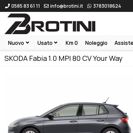
0585 83 61 11
info@brotini.it
3783018624
Nuovo
Usato
Km 0
Noleggio
Assist
SKODA Fabia 1.0 MPI 80 CV Your Way