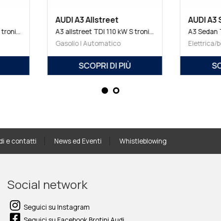
AUDI A3 Allstreet
AUDI A
A3 allstreet TDI 110 kW S tronic Business Advanced
A3 allstreet TDI 110 kW S tronic Business Advanced
Gasolio | Automatico
Elettric
Ù
SCOPRI DI PIÙ
di e contatti
News ed Eventi
Whistleblowing
Social network
Seguici su Instagram
Seguici su Facebook Brotini Audi