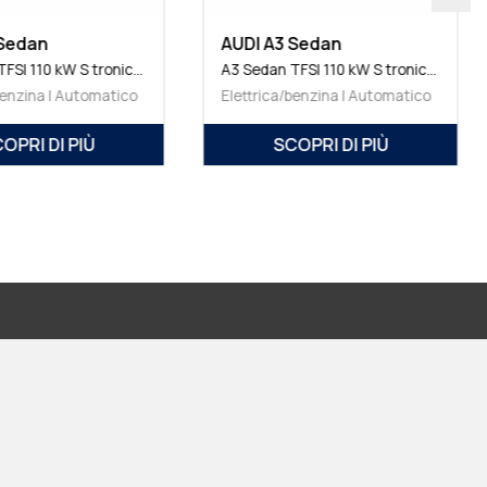
3 Sedan
AUDI A3 Sedan
A3 Sedan TFSI 110 kW S tronic S line edition
A3 Sedan TFSI 110 kW S tronic S line edition
a/benzina | Automatico
Elettrica/benzina | Automatico
SCOPRI DI PIÙ
SCOPRI DI PIÙ