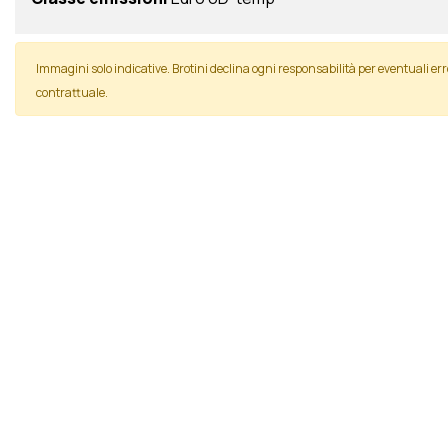
Immagini solo indicative. Brotini declina ogni responsabilità per eventuali
contrattuale.