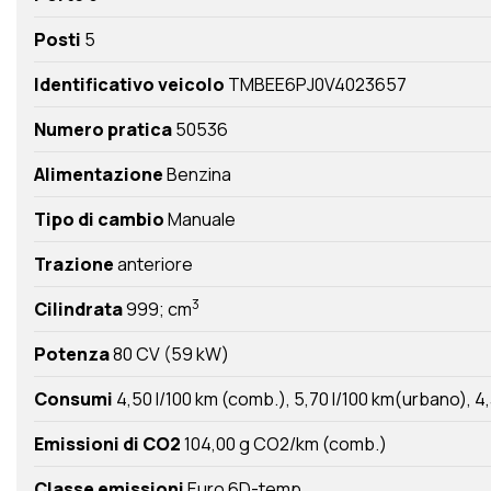
Posti
5
Identificativo veicolo
TMBEE6PJ0V4023657
Numero pratica
50536
Alimentazione
Benzina
Tipo di cambio
Manuale
Trazione
anteriore
3
Cilindrata
999; cm
Potenza
80 CV (59 kW)
Consumi
4,50 l/100 km (comb.)
5,70 l/100 km(urbano)
4,
Emissioni di CO2
104,00 g CO2/km (comb.)
Classe emissioni
Euro 6D-temp