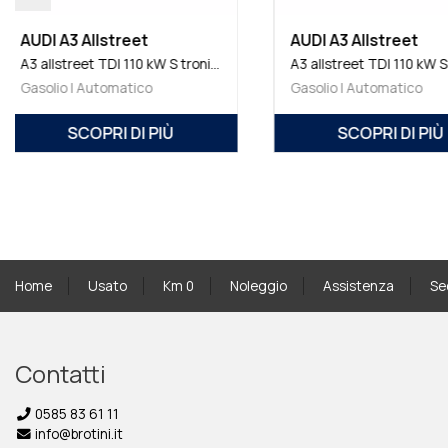
AUDI A3 Allstreet
AUDI A3 Allstreet
A3 allstreet TDI 110 kW S tronic Business Advanced
Gasolio | Automatico
Gasolio | Automatico
SCOPRI DI PIÙ
SCOPRI DI PI
Home
Usato
Km 0
Noleggio
Assistenza
Se
Contatti
0585 83 61 11
info@brotini.it