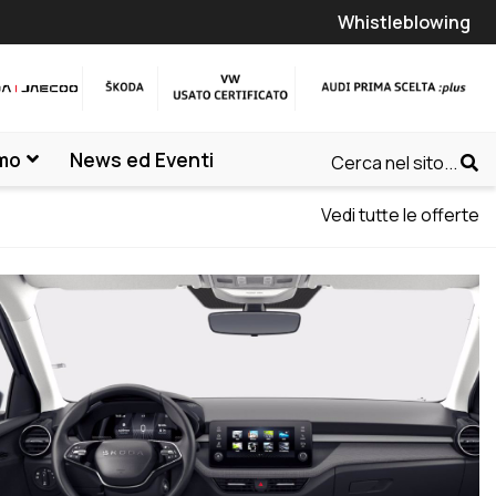
Whistleblowing
amo
News ed Eventi
Cerca nel sito...
Vedi tutte le offerte